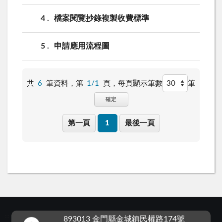
4
檔案閱覽抄錄複製收費標準
5
申請應用流程圖
共
6
筆資料，第
1/1
頁，
每頁顯示筆數
筆
確定
第一頁
1
最後一頁
:::
893013 金門縣金城鎮民權路174號