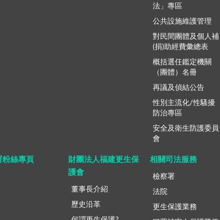
法」專區
公共設施維護管理
對民間團體及個人補
(捐)助經費彙總表
概括選任鑑定機關
（團體）名冊
再議及偵結公告
性別主流化/性騷擾
防治專區
安全及衛生防護委員
會
署粉絲專頁
財團法人福建更生保
相關司法服務
護會
檢察署
董事長介紹
法院
歷史沿革
更生保護業務
何謂更生保護?