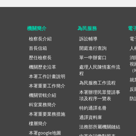
機關簡介
為民服務
電
檢察長介紹
訴訟輔導
電
首長信箱
開庭進行查詢
人
歷任檢察長
單一申辦窗口
消
視
機關歷史沿革
處理人民陳情案件流
（
程
本署工作計畫說明
就
為民服務工作流程
本署重要工作簡介
反
本署辦理民眾聲請事
機關管轄介紹
項及程序一覽表
防
科室業務簡介
特約通譯名冊
本署重要業務措施
通譯資料庫
樓層簡介
法務部所屬機關鏈結
本署google地圖