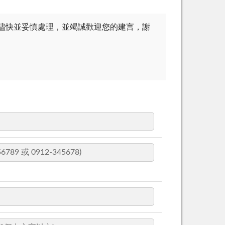
儘快並妥慎處理，並竭誠歡迎您的建言，謝