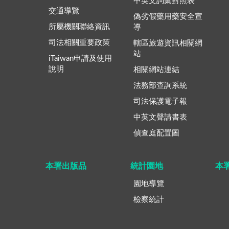
中英文詞彙對照表
交通導覽
偽劣假藥用藥安全宣
所屬機關聯絡資訊
導
司法相關重要政策
轄區旅遊資訊相關網
站
iTaiwan申請及使用
說明
相關網站連結
法務部查詢系統
司法保護電子報
中英文聲請書表
偵查庭配置圖
本署出版品
統計園地
本
園地導覽
檢察統計