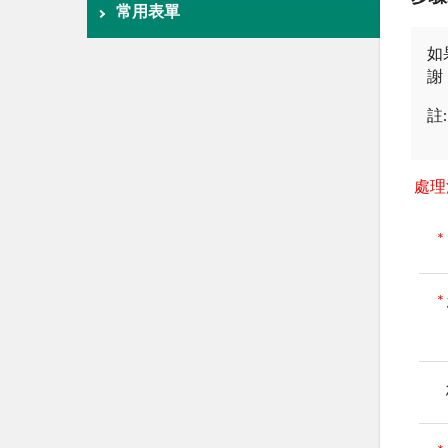
常用表單
如
謝
註:
處理
*
*