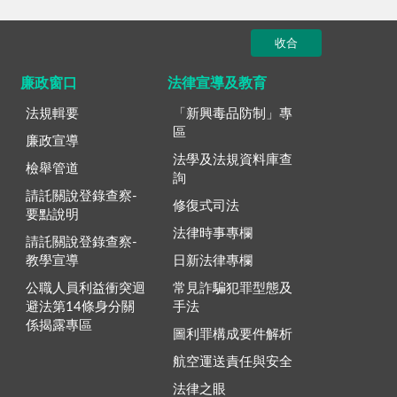
收合
廉政窗口
法律宣導及教育
法規輯要
「新興毒品防制」專
區
廉政宣導
法學及法規資料庫查
檢舉管道
詢
請託關說登錄查察-
修復式司法
要點說明
法律時事專欄
請託關說登錄查察-
教學宣導
日新法律專欄
公職人員利益衝突迴
常見詐騙犯罪型態及
避法第14條身分關
手法
係揭露專區
圖利罪構成要件解析
航空運送責任與安全
法律之眼