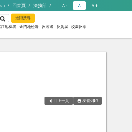
ish
回首頁
法務部
Ａ-
Ａ
Ａ+
連江地檢署
金門地檢署
反賄選
反貪腐
校園反毒
回上一頁
友善列印