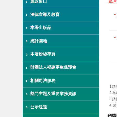
廉政窗口
處理
法律宣導及教育
*
本署出版品
*
統計園地
本署粉絲專頁
財團法人福建更生保護會
相關司法服務
1.
2.
熱門主題及重要業務資訊
3.
4.
公示送達
步驟