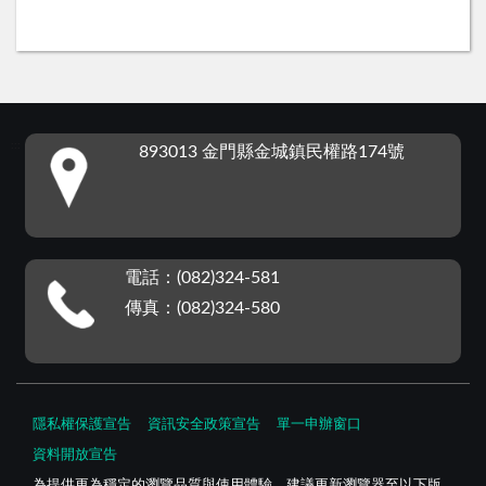
:::
893013 金門縣金城鎮民權路174號
電話：(082)324-581
傳真：(082)324-580
隱私權保護宣告
資訊安全政策宣告
單一申辦窗口
資料開放宣告
為提供更為穩定的瀏覽品質與使用體驗，建議更新瀏覽器至以下版