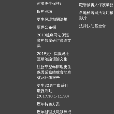
何謂更生保護?
犯罪被害人保護業務
服務區域
各地檢署司法近用權
影片
更生保護相關法規
法律扶助基金會
更保公布欄
2013離島司法保護
業務觀摩研討會論文
集
2019更生保護與社
區矯治論壇論文集
法務部歷年辦理更生
保護業務績效實地查
核及評鑑報告
更生30週年慶系列
慶祝活動
(2019.10.1-11.30)
歷年特色方案
歷年辦理技職訓練成