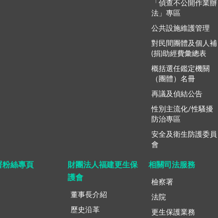
「偵查不公開作業辦
法」專區
公共設施維護管理
對民間團體及個人補
(捐)助經費彙總表
概括選任鑑定機關
（團體）名冊
再議及偵結公告
性別主流化/性騷擾
防治專區
安全及衛生防護委員
會
署粉絲專頁
財團法人福建更生保
相關司法服務
護會
檢察署
董事長介紹
法院
歷史沿革
更生保護業務