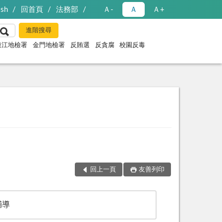
ish
回首頁
法務部
Ａ-
Ａ
Ａ+
連江地檢署
金門地檢署
反賄選
反貪腐
校園反毒
回上一頁
友善列印
輔導