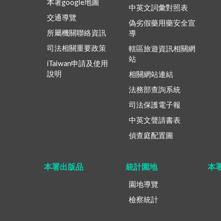
本署google地圖
中英文詞彙對照表
交通導覽
偽劣假藥用藥安全宣
所屬機關聯絡資訊
導
司法相關重要政策
轄區旅遊資訊相關網
站
iTaiwan申請及使用
說明
相關網站連結
法務部查詢系統
司法保護電子報
中英文聲請書表
偵查庭配置圖
本署出版品
統計園地
本
園地導覽
檢察統計