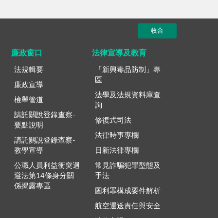
收合
廉政窗口
法律宣導及教育
法規輯要
「新興毒品防制」專
區
廉政宣導
法學及法規資料庫查
檢舉管道
詢
請託關說登錄查察-
修復式司法
要點說明
法律時事專欄
請託關說登錄查察-
教學宣導
日新法律專欄
公職人員利益衝突迴
常見詐騙犯罪型態及
避法第14條身分關
手法
係揭露專區
圖利罪構成要件解析
航空運送責任與安全