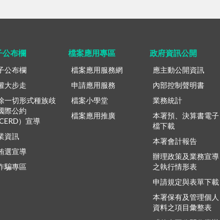
子公布欄
檔案應用專區
政府資訊公開
子公布欄
檔案應用服務網
應主動公開資訊
權大步走
申請應用服務
內部控制聲明書
除一切形式種族歧
檔案小學堂
業務統計
國際公約
檔案應用推廣
本署預、決算書電子
ICERD）宣導
檔下載
業資訊
本署會計報告
賄選宣導
辦理政策及業務宣導
詐騙專區
之執行情形表
申請規定與表單下載
本署保有及管理個人
資料之項目彙整表