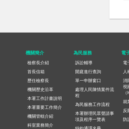
機關簡介
為民服務
電
檢察長介紹
訴訟輔導
電
首長信箱
開庭進行查詢
人
歷任檢察長
單一申辦窗口
消
視
機關歷史沿革
處理人民陳情案件流
（
程
本署工作計畫說明
就
為民服務工作流程
本署重要工作簡介
反
本署辦理民眾聲請事
機關管轄介紹
項及程序一覽表
防
科室業務簡介
特約通譯名冊