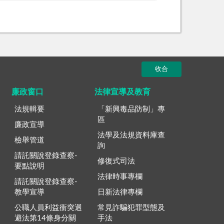
收合
廉政窗口
法律宣導及教育
法規輯要
「新興毒品防制」專
區
廉政宣導
法學及法規資料庫查
檢舉管道
詢
請託關說登錄查察-
修復式司法
要點說明
法律時事專欄
請託關說登錄查察-
教學宣導
日新法律專欄
公職人員利益衝突迴
常見詐騙犯罪型態及
避法第14條身分關
手法