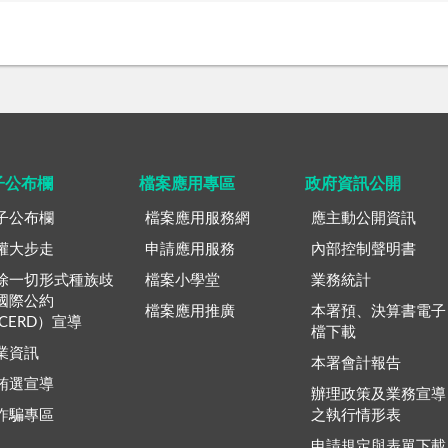
子公布欄
檔案應用專區
政府資訊公開
子公布欄
檔案應用服務網
應主動公開資訊
權大步走
申請應用服務
內部控制聲明書
除一切形式種族歧
檔案小學堂
業務統計
國際公約
檔案應用推廣
本署預、決算書電子
ICERD）宣導
檔下載
業資訊
本署會計報告
賄選宣導
辦理政策及業務宣導
詐騙專區
之執行情形表
申請規定與表單下載