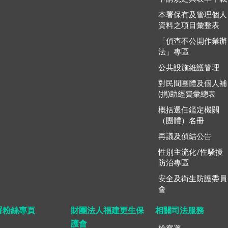
本署保有及管理個人
資料之項目彙整表
「偵查不公開作業辦
法」專區
公共設施維護管理
對民間團體及個人補
(捐)助經費彙總表
概括選任鑑定機關
（團體）名冊
再議及偵結公告
性別主流化/性騷擾
防治專區
安全及衛生防護委員
會
署粉絲專頁
財團法人福建更生保
相關司法服務
護會