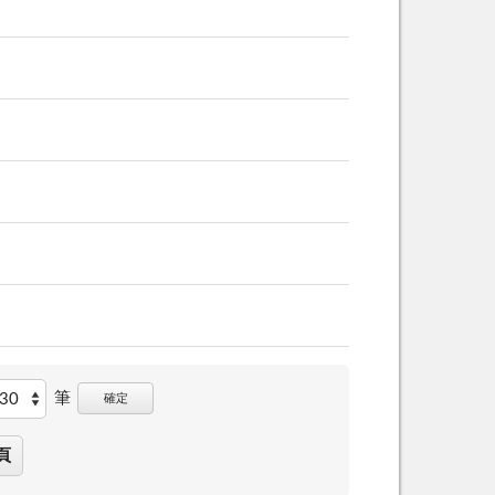
筆
確定
頁