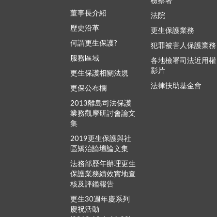
檢察署
董事長介紹
法院
歷史沿革
更生保護業務
何謂更生保護?
犯罪被害人保護業務
服務區域
各地檢署司法近用權
影片
更生保護相關法規
法律扶助基金會
更保公布欄
2013離島司法保護
業務觀摩研討會論文
集
2019更生保護與社
區矯治論壇論文集
法務部歷年辦理更生
保護業務績效實地查
核及評鑑報告
更生30週年慶系列
慶祝活動