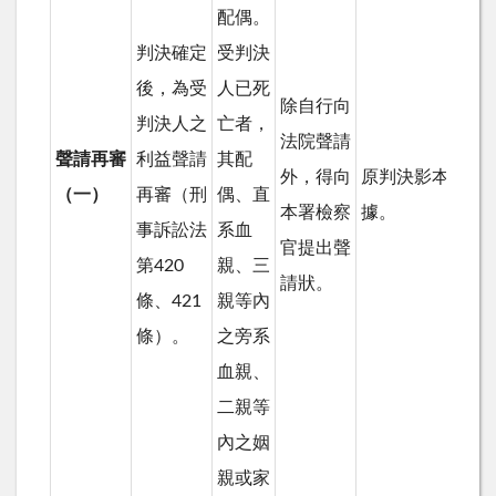
配偶。
判決確定
受判決
後，為受
人已死
除自行向
判決人之
亡者，
法院聲請
聲請再審
利益聲請
其配
外，得向
原判決影本及有
（一）
再審（刑
偶、直
本署檢察
據。
事訴訟法
系血
官提出聲
第420
親、三
請狀。
條、421
親等內
條）。
之旁系
血親、
二親等
內之姻
親或家