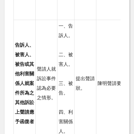
一、告
訴人。
告訴人、
被害人、
二、被
被告或其
害人。
聲請人就
他利害關
訴訟事件
提出聲請
係人就案
三、被
陳明聲請要旨。
認為必要
狀。
件所為之
告。
之情形。
其他訴訟
上聲請應
四、利
予函復者
害關係
人。