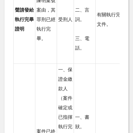
陳明案號
聲請發給
案由，其
二、言
有關執行完畢之
執行完畢
罪刑已經
受刑人
詞。
文件。
證明
執行完
畢。
三、電
話。
一、保
證金繳
款人
（案件
確定或
已指揮
一、書
執行完
狀。
案件已終