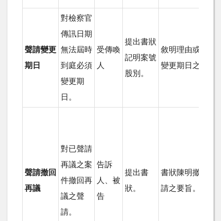
對檢察官
傳訊日期
提出書狀
聲請變更
無法屆時
受傳喚
敘明理由或提出
記明案號
期日
到庭必須
人
變更期日之證明
股別。
變更期
日。
對已聲請
再議之案
告訴
聲請撤回
提出書
書狀陳明撤回再
件撤回再
人、被
再議
狀。
請之要旨。
議之聲
告
請。