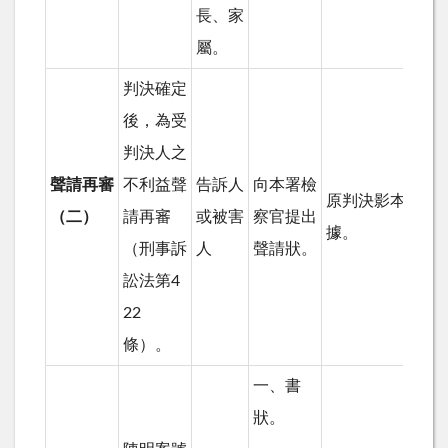
長、家
屬。
判決確定
後，為受
判決人之
聲請再審
不利益聲
告訴人
向本署檢
原判決影本及有
（二）
請再審
或被害
察官提出
據。
（刑事訴
人
聲請狀。
訟法第4
22
條）。
一、書
狀。