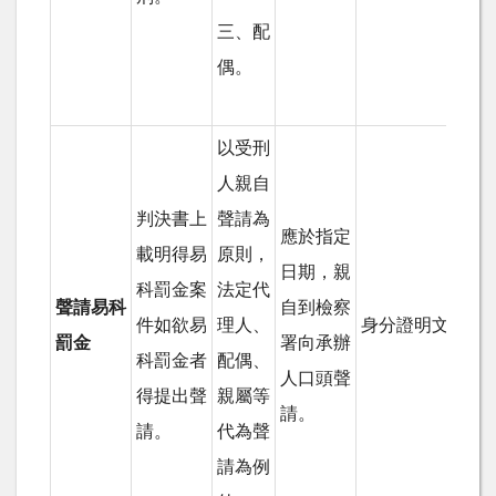
三、配
偶。
以受刑
人親自
判決書上
聲請為
應於指定
載明得易
原則，
日期，親
科罰金案
法定代
聲請易科
自到檢察
件如欲易
理人、
身分證明文件。
罰金
署向承辦
科罰金者
配偶、
人口頭聲
得提出聲
親屬等
請。
請。
代為聲
請為例