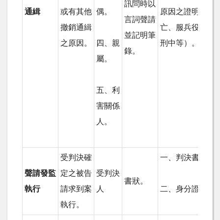
訊問時以
通緝
或有其他
偶。
原因之證明（如
言詞聲請
撤銷通緝
亡、服兵役、另
並記明筆
之原因。
四、親
刑中等）。
錄。
屬。
五、利
害關係
人。
受判決確
一、判決書正本
聲請發監
定之被告
受判決
書狀。
執行
請求到案
人
二、身分證明文
執行。