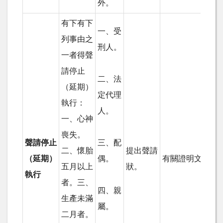
外。
有下有下
一、受
列事由之
刑人。
一者得聲
請停止
二、法
（延期）
定代理
執行：
人。
一、心神
喪失。
聲請停止
三、配
二、懷胎
提出聲請
（延期）
偶。
有關證明文件。
五月以上
狀。
執行
者。三、
四、親
生產未滿
屬。
二月者。