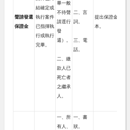
畢一般
結確定或
不待聲
二、言
聲請發還
執行案件
提出保證金收據
請逕行
詞。
保證金
已指揮執
本。
發
行或執行
還）。
三、電
完畢。
話。
二、繳
款人已
死亡者
之繼承
人。
一、所
一、書
有人、
狀。