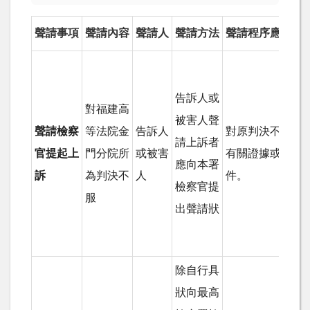
聲請
事項
聲請
內容
聲請人
聲請方法
聲請程序應附繳
告訴人或
對福建高
被害人聲
聲請檢察
等法院金
告訴人
對原判決不服理
請上訴者
官提起上
門分院所
或被害
有關證據或證明
應向本署
訴
為判決不
人
件。
檢察官提
服
出聲請狀
除自行具
狀向最高