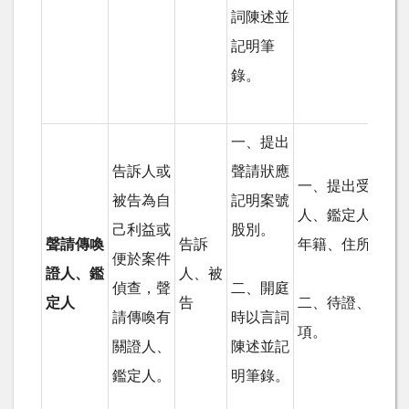
詞陳述並
記明筆
錄。
一、提出
告訴人或
聲請狀應
一、提出受傳喚
被告為自
記明案號
人、鑑定人之姓
己利益或
股別。
聲請傳喚
告訴
年籍、住所等資
便於案件
證人、鑑
人、被
偵查，聲
二、開庭
定人
告
二、待證、待鑑
請傳喚有
時以言詞
項。
關證人、
陳述並記
鑑定人。
明筆錄。