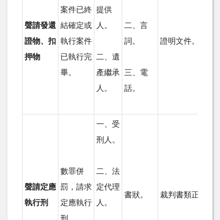
案件已終
提供
聲請發還
結確定或
人。
二、言
證物、扣
執行案件
詞。
證明文件。
押物
已執行完
二、遺
畢。
產繼承
三、電
人。
話。
一、受
刑人。
數罪併
二、法
聲請定應
罰，請求
定代理
書狀。
裁判書類正本。
執行刑
定應執行
人。
刑。