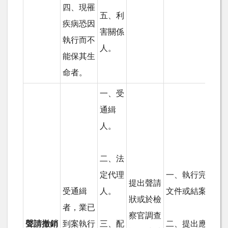
四、現罹
五、利
疾病恐因
害關係
執行而不
人。
能保其生
命者。
一、受
通緝
人。
二、法
定代理
一、執行完畢之
提出聲請
受通緝
人。
文件或結案證明
狀或於檢
者，業已
察官調查
聲請撤銷
到案執行
三、配
二、提出應撤銷