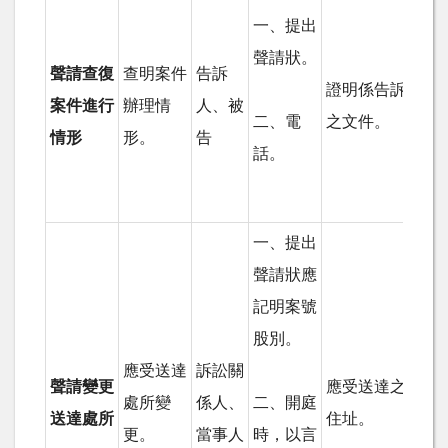
一、提出
聲請狀。
聲請查復
查明案件
告訴
證明係告訴人或
案件進行
辦理情
人、被
二、電
之文件。
情形
形。
告
話。
一、提出
聲請狀應
記明案號
股別。
應受送達
訴訟關
聲請變更
應受送達之變更
處所變
係人、
二、開庭
送達處所
住址。
更。
當事人
時，以言