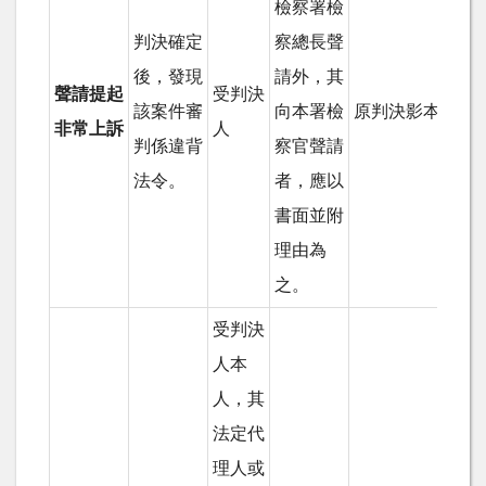
檢察署檢
判決確定
察總長聲
後，發現
請外，其
聲請提起
受判決
該案件審
向本署檢
原判決影本及證
非常上訴
人
判係違背
察官聲請
法令。
者，應以
書面並附
理由為
之。
受判決
人本
人，其
法定代
理人或