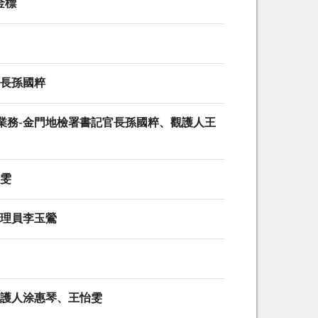
金標
官長孫國粹
護業務-金門地檢署書記官長孫國粹、觀護人王
怡雯
佐理員李玉鶯
觀護人涂惠琴、王怡雯