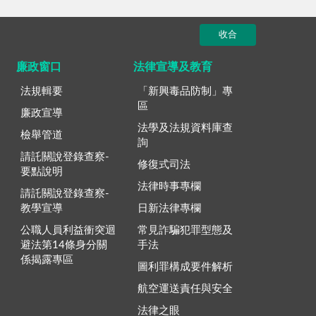
收合
廉政窗口
法律宣導及教育
法規輯要
「新興毒品防制」專
區
廉政宣導
法學及法規資料庫查
檢舉管道
詢
請託關說登錄查察-
修復式司法
要點說明
法律時事專欄
請託關說登錄查察-
教學宣導
日新法律專欄
公職人員利益衝突迴
常見詐騙犯罪型態及
避法第14條身分關
手法
係揭露專區
圖利罪構成要件解析
航空運送責任與安全
法律之眼