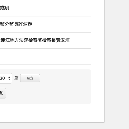
謝彧玥
分監分監長許炳輝
福建連江地方法院檢察署檢察長黃玉垣
筆
確定
頁