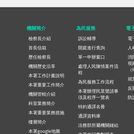
機關簡介
為民服務
電
檢察長介紹
訴訟輔導
電
首長信箱
開庭進行查詢
人
歷任檢察長
單一申辦窗口
消
視
機關歷史沿革
處理人民陳情案件流
（
程
本署工作計畫說明
就
為民服務工作流程
本署重要工作簡介
反
本署辦理民眾聲請事
機關管轄介紹
項及程序一覽表
防
科室業務簡介
特約通譯名冊
本署重要業務措施
通譯資料庫
樓層簡介
法務部所屬機關鏈結
本署google地圖