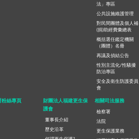
法」專區
公共設施維護管理
對民間團體及個人補
(捐)助經費彙總表
概括選任鑑定機關
（團體）名冊
再議及偵結公告
性別主流化/性騷擾
防治專區
安全及衛生防護委員
會
署粉絲專頁
財團法人福建更生保
相關司法服務
護會
檢察署
董事長介紹
法院
歷史沿革
更生保護業務