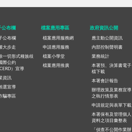
子公布欄
檔案應用專區
政府資訊公開
子公布欄
檔案應用服務網
應主動公開資訊
權大步走
申請應用服務
內部控制聲明書
除一切形式種族歧
檔案小學堂
業務統計
國際公約
檔案應用推廣
本署預、決算書電子
ICERD）宣導
檔下載
業資訊
本署會計報告
賄選宣導
辦理政策及業務宣導
詐騙專區
之執行情形表
申請規定與表單下載
本署保有及管理個人
資料之項目彙整表
「偵查不公開作業辦