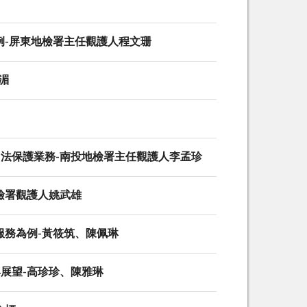
例-屏東地檢署主任觀護人程文珊
湄
司法保護業務-南投地檢署主任觀護人李孟珍
檢署觀護人姚武雄
服務為例-黃筱筑、陳佩琳
展望-高珍珍、陳雅琳