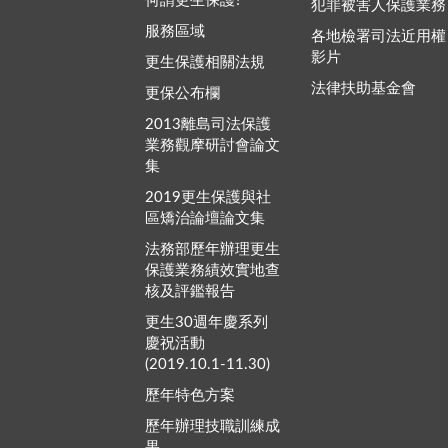
何謂更生保護?
犯罪被害人保護業務
服務區域
各地檢署司法近用權
影片
更生保護相關法規
法律扶助基金會
更保公布欄
2013離島司法保護
業務觀摩研討會論文
集
2019更生保護與社
區矯治論壇論文集
法務部歷年辦理更生
保護業務績效實地查
核及評鑑報告
更生30週年慶系列
慶祝活動
(2019.10.1-11.30)
歷年特色方案
歷年辦理技職訓練成
果