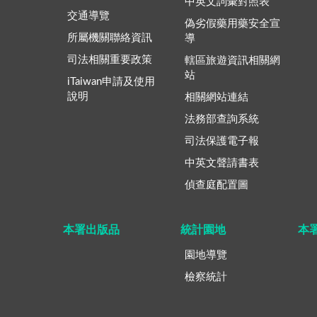
中英文詞彙對照表
交通導覽
偽劣假藥用藥安全宣
所屬機關聯絡資訊
導
司法相關重要政策
轄區旅遊資訊相關網
站
iTaiwan申請及使用
說明
相關網站連結
法務部查詢系統
司法保護電子報
中英文聲請書表
偵查庭配置圖
本署出版品
統計園地
本
園地導覽
檢察統計