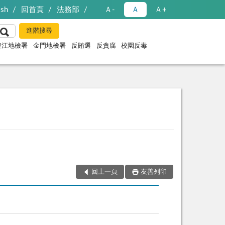
ish
回首頁
法務部
Ａ-
Ａ
Ａ+
連江地檢署
金門地檢署
反賄選
反貪腐
校園反毒
回上一頁
友善列印