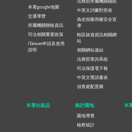
法務部所屬機關鏈結
本署google地圖
中英文詞彙對照表
交通導覽
偽劣假藥用藥安全宣
所屬機關聯絡資訊
導
司法相關重要政策
轄區旅遊資訊相關網
站
iTaiwan申請及使用
說明
相關網站連結
法務部查詢系統
司法保護電子報
中英文聲請書表
偵查庭配置圖
本署出版品
統計園地
本
園地導覽
檢察統計