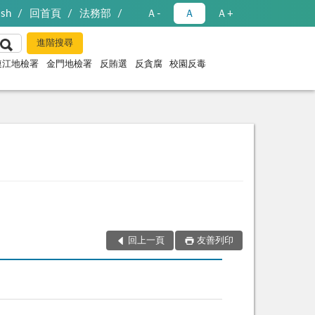
ish
回首頁
法務部
Ａ-
Ａ
Ａ+
連江地檢署
金門地檢署
反賄選
反貪腐
校園反毒
回上一頁
友善列印