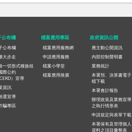
子公布欄
檔案應用專區
政府資訊公開
子公布欄
檔案應用服務網
應主動公開資訊
權大步走
申請應用服務
內部控制聲明書
除一切形式種族歧
檔案小學堂
業務統計
國際公約
檔案應用推廣
本署預、決算書電子
ICERD）宣導
檔下載
業資訊
本署會計報告
賄選宣導
辦理政策及業務宣導
詐騙專區
之執行情形表
申請規定與表單下載
本署保有及管理個人
資料之項目彙整表