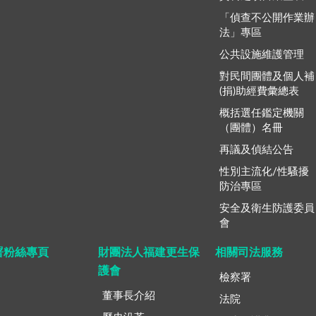
「偵查不公開作業辦
法」專區
公共設施維護管理
對民間團體及個人補
(捐)助經費彙總表
概括選任鑑定機關
（團體）名冊
再議及偵結公告
性別主流化/性騷擾
防治專區
安全及衛生防護委員
會
署粉絲專頁
財團法人福建更生保
相關司法服務
護會
檢察署
董事長介紹
法院