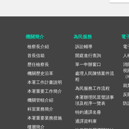
機關簡介
為民服務
電
檢察長介紹
訴訟輔導
電
首長信箱
開庭進行查詢
人
歷任檢察長
單一申辦窗口
消
視
機關歷史沿革
處理人民陳情案件流
（
程
本署工作計畫說明
就
為民服務工作流程
本署重要工作簡介
反
本署辦理民眾聲請事
機關管轄介紹
項及程序一覽表
防
科室業務簡介
特約通譯名冊
本署重要業務措施
通譯資料庫
樓層簡介