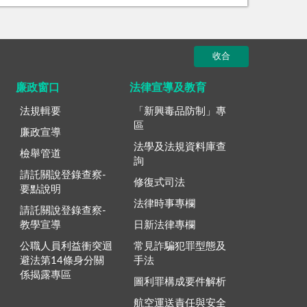
收合
廉政窗口
法律宣導及教育
法規輯要
「新興毒品防制」專
區
廉政宣導
法學及法規資料庫查
檢舉管道
詢
請託關說登錄查察-
修復式司法
要點說明
法律時事專欄
請託關說登錄查察-
教學宣導
日新法律專欄
公職人員利益衝突迴
常見詐騙犯罪型態及
避法第14條身分關
手法
係揭露專區
圖利罪構成要件解析
航空運送責任與安全