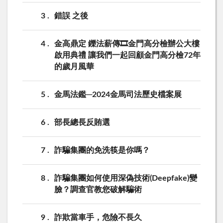
3
錯誤 之後
4
金高鼎定 鑠法薪傳🎞金門高分檢辦公大樓
啟用典禮 讓我們一起回顧金門高分檢72年
的歲月風華
5
金馬法鑑─2024金馬司法歷史檔案展
6
部長總長反賄選
7
詐騙集團的免洗筷是你嗎？
8
詐騙集團如何使用深偽技術(Deepfake)變
臉？調查官教您破解騙術
9
詐欺當車手，危險不長久