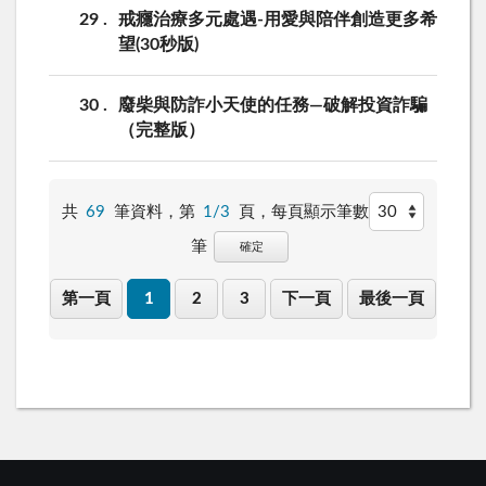
29
戒癮治療多元處遇-用愛與陪伴創造更多希
望(30秒版)
30
廢柴與防詐小天使的任務—破解投資詐騙
（完整版）
共
69
筆資料，第
1/3
頁，
每頁顯示筆數
筆
確定
第一頁
1
2
3
下一頁
最後一頁