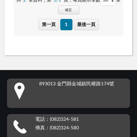
共
2
筆資料，第
1/1
頁，
每頁顯示筆數
筆
確定
第一頁
1
最後一頁
:::
893013 金門縣金城鎮民權路174號
電話：(082)324-581
傳真：(082)324-580