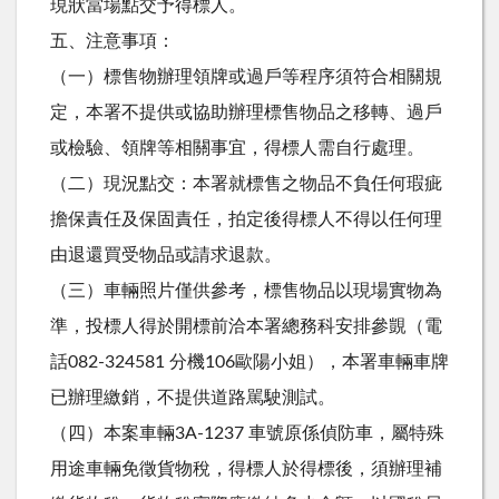
現狀當場點交予得標人。
五、注意事項：
（一）標售物辦理領牌或過戶等程序須符合相關規
定，本署不提供或協助辦理標售物品之移轉、過戶
或檢驗、領牌等相關事宜，得標人需自行處理。
（二）現況點交：本署就標售之物品不負任何瑕疵
擔保責任及保固責任，拍定後得標人不得以任何理
由退還買受物品或請求退款。
（三）車輛照片僅供參考，標售物品以現場實物為
準，投標人得於開標前洽本署總務科安排參覬（電
話082-324581 分機106歐陽小姐），本署車輛車牌
已辦理繳銷，不提供道路駡駛測試。
（四）本案車輛3A-1237 車號原係偵防車，屬特殊
用途車輛免徵貨物稅，得標人於得標後，須辦理補