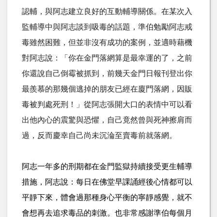
認輔，與阿志建立良好的互動輔導關係。在某次入
監輔導中與阿志談到吸毒的話題，準伯勉勵阿志戒
毒雖然困難，但並非沒有成功的案例，並適時藉機
對阿志說：「你在金門落網算是最幸運的了，之前
你還說自己倒霉被抓到，前幾天金門日報刊登出你
最羨慕的那幾個逃掉的朋友已經在廈門落網，因販
毒被判處死刑！」從阿志張開大口的表情中可以看
出他內心的震驚與恐懼，自己竟然曾與死神擦肩而
過，反而
慶幸自己尚未沉淪至賣毒前就落網。
阿志一年多的刑期都在金門監獄持續接受更生輔導
措施，阿志說：每日在佛堂早課誦經後心情都可以
平靜下來，體會過那種身心平衡的寧靜感覺，就不
會想再去追求毒品的刺激。也非常感謝準伯每個月