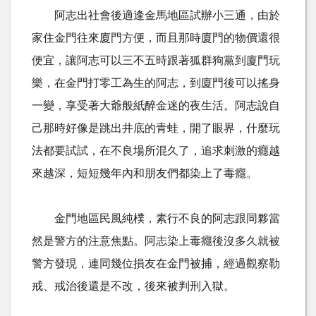
阿志出社會後適逢金馬地區試辦小三通，由於
家住金門往來廈門方便，而且那時廈門的物價還很
便宜，讓阿志可以三不五時跟著狐群狗黨到廈門玩
樂，在金門打零工為生的阿志，到廈門後可以搖身
一變，享受著大爺般紙醉金迷的夜生活。阿志說自
己那時好像是跳出井底的青蛙，開了眼界，什麼玩
法都要試試，在不良場所混久了，追求刺激的癮越
來越深，短短幾年內和朋友們都染上了毒癮。
金門地區民風純樸，素行不良的阿志跟同夥當
然是警方的注意焦點。阿志染上毒癮後沒多久就被
警方發現，連同幾位損友在金門被捕，經過觀察勒
戒、戒治後還是不改，後來被判刑入獄。