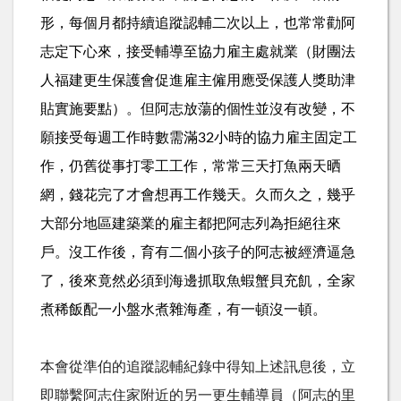
形，每個月都持續追蹤認輔二次以上，也常常勸阿
志定下心來，接受輔導至協力雇主處就業（財團法
人福建更生保護會促進雇主僱用應受保護人獎助津
貼實施要點）。但阿志放蕩的個性並沒有改變，不
願接受每週工作時數需滿
32小時的協力雇主固定工
作，仍舊從事打零工工作，常常三天打魚兩天晒
網，錢花完了才會想再工作幾天。久而久之，幾乎
大部分地區建築業的雇主都把阿志列為拒絕往來
戶。沒工作後，育有二個小孩子的阿志被經濟逼急
了，後來竟然必須到海邊抓取魚蝦蟹貝充飢，全家
煮稀飯配一小盤水煮雜海產，有一頓沒一頓。
本會從準伯的追蹤認輔紀錄中得知上述訊息後，立
即聯繫阿志住家附近的另一更生輔導員（阿志的里