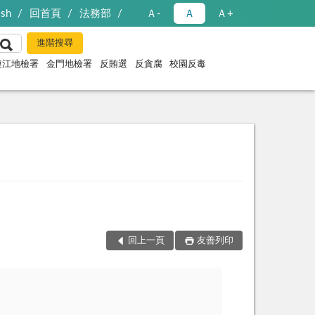
ish
回首頁
法務部
Ａ-
Ａ
Ａ+
連江地檢署
金門地檢署
反賄選
反貪腐
校園反毒
回上一頁
友善列印