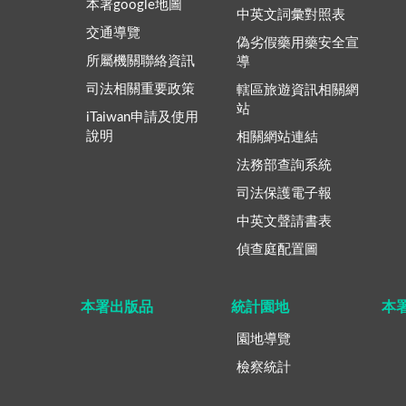
本署google地圖
中英文詞彙對照表
交通導覽
偽劣假藥用藥安全宣
所屬機關聯絡資訊
導
司法相關重要政策
轄區旅遊資訊相關網
站
iTaiwan申請及使用
說明
相關網站連結
法務部查詢系統
司法保護電子報
中英文聲請書表
偵查庭配置圖
本署出版品
統計園地
本
園地導覽
檢察統計