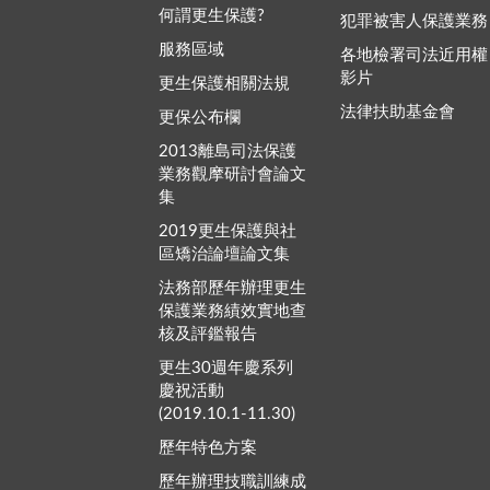
何謂更生保護?
犯罪被害人保護業務
服務區域
各地檢署司法近用權
影片
更生保護相關法規
法律扶助基金會
更保公布欄
2013離島司法保護
業務觀摩研討會論文
集
2019更生保護與社
區矯治論壇論文集
法務部歷年辦理更生
保護業務績效實地查
核及評鑑報告
更生30週年慶系列
慶祝活動
(2019.10.1-11.30)
歷年特色方案
歷年辦理技職訓練成