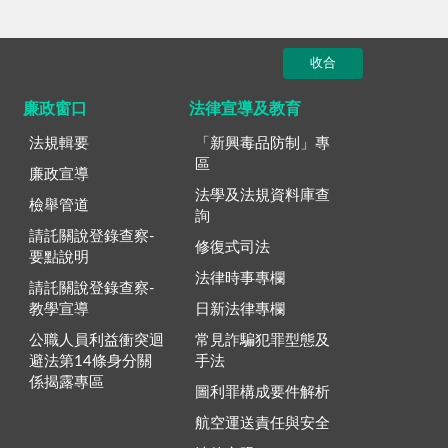
收合
廉政窗口
法律宣導及教育
法規輯要
「新興毒品防制」專
區
廉政宣導
法學及法規資料庫查
檢舉管道
詢
請託關說登錄查察-
修復式司法
要點說明
法律時事專欄
請託關說登錄查察-
教學宣導
日新法律專欄
公職人員利益衝突迴
常見詐騙犯罪型態及
避法第14條身分關
手法
係揭露專區
圖利罪構成要件解析
航空運送責任與安全