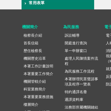
常用表單
機關簡介
為民服務
電
檢察長介紹
訴訟輔導
電
首長信箱
開庭進行查詢
人
歷任檢察長
單一申辦窗口
消
視
機關歷史沿革
處理人民陳情案件流
（
程
本署工作計畫說明
就
為民服務工作流程
本署重要工作簡介
反
本署辦理民眾聲請事
機關管轄介紹
項及程序一覽表
防
科室業務簡介
特約通譯名冊
本署重要業務措施
通譯資料庫
樓層簡介
法務部所屬機關鏈結