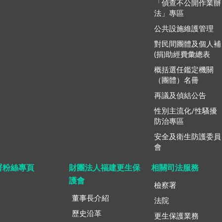
「偵查不公開作業辦
法」專區
公共設施維護管理
對民間團體及個人補
(捐)助經費彙總表
概括選任鑑定機關
（團體）名冊
再議及偵結公告
性別主流化/性騷擾
防治專區
安全及衛生防護委員
會
署粉絲專頁
財團法人福建更生保
相關司法服務
護會
檢察署
董事長介紹
法院
歷史沿革
更生保護業務