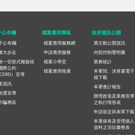
子公布欄
檔案應用專區
政府資訊公開
子公布欄
檔案應用服務網
應主動公開資訊
權大步走
申請應用服務
內部控制聲明書
除一切形式種族歧
檔案小學堂
業務統計
國際公約
檔案應用推廣
本署預、決算書電子
ICERD）宣導
檔下載
業資訊
本署會計報告
賄選宣導
辦理政策及業務宣導
詐騙專區
之執行情形表
申請規定與表單下載
本署保有及管理個人
資料之項目彙整表