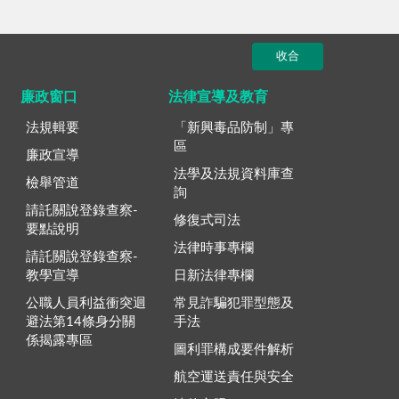
收合
廉政窗口
法律宣導及教育
法規輯要
「新興毒品防制」專
區
廉政宣導
法學及法規資料庫查
檢舉管道
詢
請託關說登錄查察-
修復式司法
要點說明
法律時事專欄
請託關說登錄查察-
教學宣導
日新法律專欄
公職人員利益衝突迴
常見詐騙犯罪型態及
避法第14條身分關
手法
係揭露專區
圖利罪構成要件解析
航空運送責任與安全