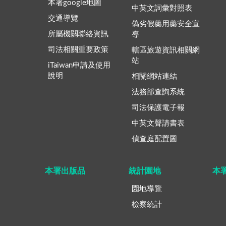
本署google地圖
中英文詞彙對照表
交通導覽
偽劣假藥用藥安全宣
所屬機關聯絡資訊
導
司法相關重要政策
轄區旅遊資訊相關網
站
iTaiwan申請及使用
說明
相關網站連結
法務部查詢系統
司法保護電子報
中英文聲請書表
偵查庭配置圖
本署出版品
統計園地
本
園地導覽
檢察統計