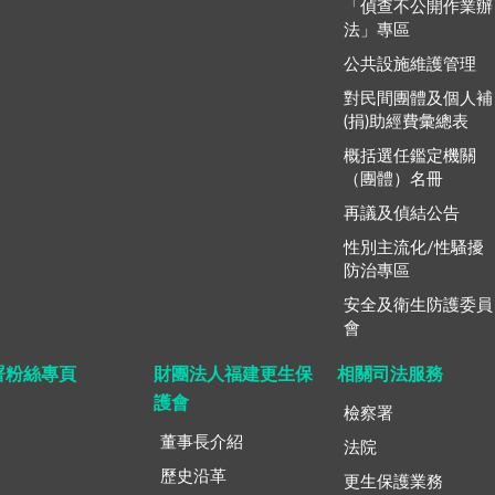
「偵查不公開作業辦
法」專區
公共設施維護管理
對民間團體及個人補
(捐)助經費彙總表
概括選任鑑定機關
（團體）名冊
再議及偵結公告
性別主流化/性騷擾
防治專區
安全及衛生防護委員
會
署粉絲專頁
財團法人福建更生保
相關司法服務
護會
檢察署
董事長介紹
法院
歷史沿革
更生保護業務