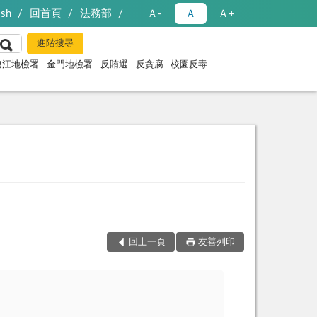
ish
回首頁
法務部
Ａ-
Ａ
Ａ+
連江地檢署
金門地檢署
反賄選
反貪腐
校園反毒
回上一頁
友善列印