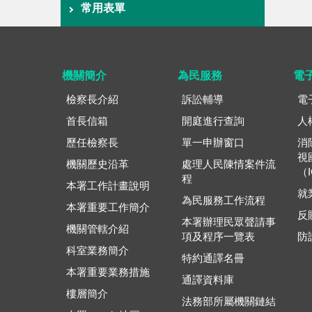
常用表單
機關簡介
為民服務
電
檢察長介紹
訴訟輔導
電
首長信箱
開庭進行查詢
人
歷任檢察長
單一申辦窗口
消
視
機關歷史沿革
處理人民陳情案件流
（
程
本署工作計畫說明
就
為民服務工作流程
本署重要工作簡介
反
本署辦理民眾聲請事
機關管轄介紹
項及程序一覽表
防
科室業務簡介
特約通譯名冊
本署重要業務措施
通譯資料庫
樓層簡介
法務部所屬機關鏈結