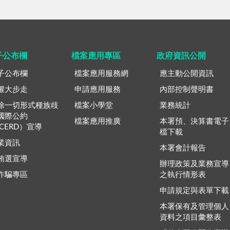
子公布欄
檔案應用專區
政府資訊公開
子公布欄
檔案應用服務網
應主動公開資訊
權大步走
申請應用服務
內部控制聲明書
除一切形式種族歧
檔案小學堂
業務統計
國際公約
檔案應用推廣
本署預、決算書電子
ICERD）宣導
檔下載
業資訊
本署會計報告
賄選宣導
辦理政策及業務宣導
詐騙專區
之執行情形表
申請規定與表單下載
本署保有及管理個人
資料之項目彙整表