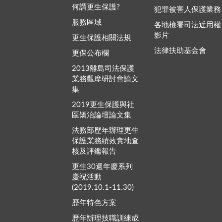
何謂更生保護?
犯罪被害人保護業務
服務區域
各地檢署司法近用權
影片
更生保護相關法規
法律扶助基金會
更保公布欄
2013離島司法保護
業務觀摩研討會論文
集
2019更生保護與社
區矯治論壇論文集
法務部歷年辦理更生
保護業務績效實地查
核及評鑑報告
更生30週年慶系列
慶祝活動
(2019.10.1-11.30)
歷年特色方案
歷年辦理技職訓練成