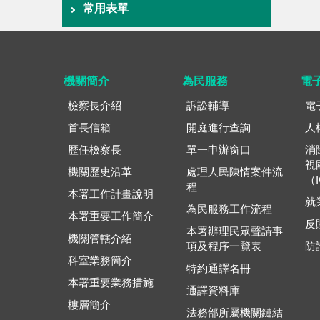
常用表單
機關簡介
為民服務
電
檢察長介紹
訴訟輔導
電
首長信箱
開庭進行查詢
人
歷任檢察長
單一申辦窗口
消
視
機關歷史沿革
處理人民陳情案件流
（
程
本署工作計畫說明
就
為民服務工作流程
本署重要工作簡介
反
本署辦理民眾聲請事
機關管轄介紹
項及程序一覽表
防
科室業務簡介
特約通譯名冊
本署重要業務措施
通譯資料庫
樓層簡介
法務部所屬機關鏈結