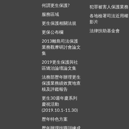
何謂更生保護?
犯罪被害人保護業務
服務區域
各地檢署司法近用權
影片
更生保護相關法規
法律扶助基金會
更保公布欄
2013離島司法保護
業務觀摩研討會論文
集
2019更生保護與社
區矯治論壇論文集
法務部歷年辦理更生
保護業務績效實地查
核及評鑑報告
更生30週年慶系列
慶祝活動
(2019.10.1-11.30)
歷年特色方案
歷年辦理技職訓練成