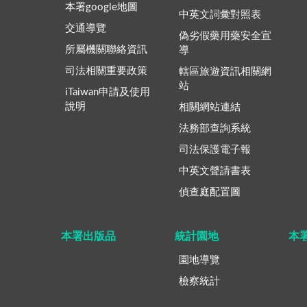
本署google地圖
中英文詞彙對照表
交通導覽
偽劣假藥用藥安全宣
所屬機關聯絡資訊
導
司法相關重要政策
轄區旅遊資訊相關網
站
iTaiwan申請及使用
說明
相關網站連結
法務部查詢系統
司法保護電子報
中英文聲請書表
偵查庭配置圖
本署出版品
統計園地
本
園地導覽
檢察統計