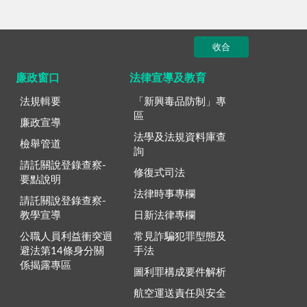
收合
廉政窗口
法律宣導及教育
法規輯要
「新興毒品防制」專
區
廉政宣導
法學及法規資料庫查
檢舉管道
詢
請託關說登錄查察-
修復式司法
要點說明
法律時事專欄
請託關說登錄查察-
教學宣導
日新法律專欄
公職人員利益衝突迴
常見詐騙犯罪型態及
避法第14條身分關
手法
係揭露專區
圖利罪構成要件解析
航空運送責任與安全