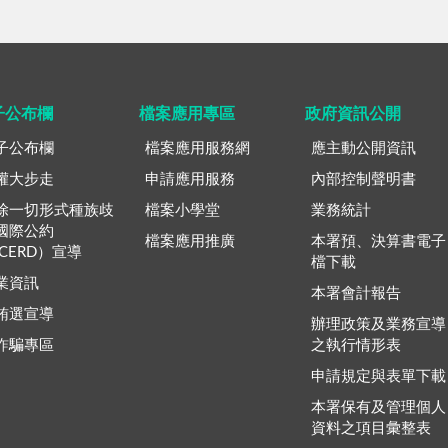
子公布欄
檔案應用專區
政府資訊公開
子公布欄
檔案應用服務網
應主動公開資訊
權大步走
申請應用服務
內部控制聲明書
除一切形式種族歧
檔案小學堂
業務統計
國際公約
檔案應用推廣
本署預、決算書電子
ICERD）宣導
檔下載
業資訊
本署會計報告
賄選宣導
辦理政策及業務宣導
詐騙專區
之執行情形表
申請規定與表單下載
本署保有及管理個人
資料之項目彙整表