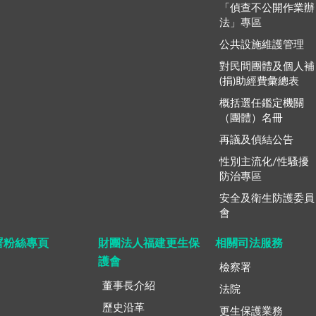
「偵查不公開作業辦
法」專區
公共設施維護管理
對民間團體及個人補
(捐)助經費彙總表
概括選任鑑定機關
（團體）名冊
再議及偵結公告
性別主流化/性騷擾
防治專區
安全及衛生防護委員
會
署粉絲專頁
財團法人福建更生保
相關司法服務
護會
檢察署
董事長介紹
法院
歷史沿革
更生保護業務