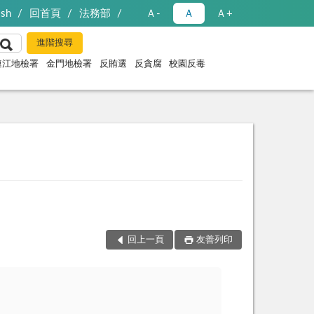
ish
回首頁
法務部
Ａ-
Ａ
Ａ+
連江地檢署
金門地檢署
反賄選
反貪腐
校園反毒
回上一頁
友善列印