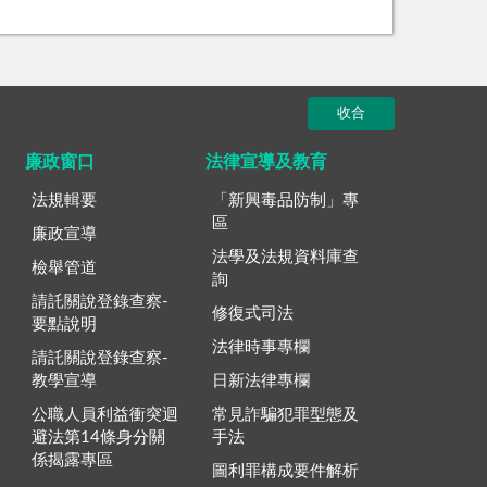
收合
廉政窗口
法律宣導及教育
法規輯要
「新興毒品防制」專
區
廉政宣導
法學及法規資料庫查
檢舉管道
詢
請託關說登錄查察-
修復式司法
要點說明
法律時事專欄
請託關說登錄查察-
教學宣導
日新法律專欄
公職人員利益衝突迴
常見詐騙犯罪型態及
避法第14條身分關
手法
係揭露專區
圖利罪構成要件解析