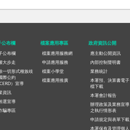
子公布欄
檔案應用專區
政府資訊公開
子公布欄
檔案應用服務網
應主動公開資訊
權大步走
申請應用服務
內部控制聲明書
除一切形式種族歧
檔案小學堂
業務統計
國際公約
檔案應用推廣
本署預、決算書電子
ICERD）宣導
檔下載
業資訊
本署會計報告
賄選宣導
辦理政策及業務宣導
詐騙專區
之執行情形表
申請規定與表單下載
本署保有及管理個人