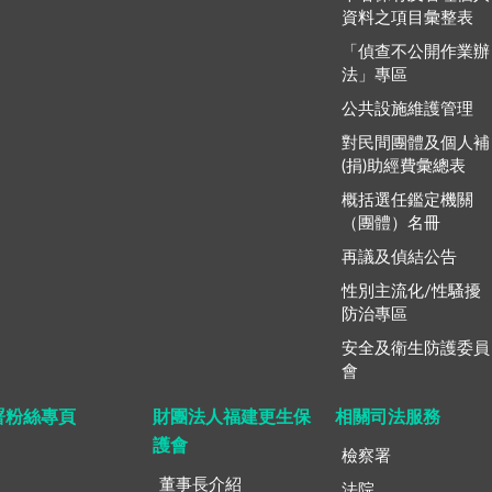
資料之項目彙整表
「偵查不公開作業辦
法」專區
公共設施維護管理
對民間團體及個人補
(捐)助經費彙總表
概括選任鑑定機關
（團體）名冊
再議及偵結公告
性別主流化/性騷擾
防治專區
安全及衛生防護委員
會
署粉絲專頁
財團法人福建更生保
相關司法服務
護會
檢察署
董事長介紹
法院