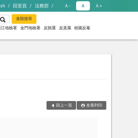
ish
回首頁
法務部
Ａ-
Ａ
Ａ+
連江地檢署
金門地檢署
反賄選
反貪腐
校園反毒
回上一頁
友善列印