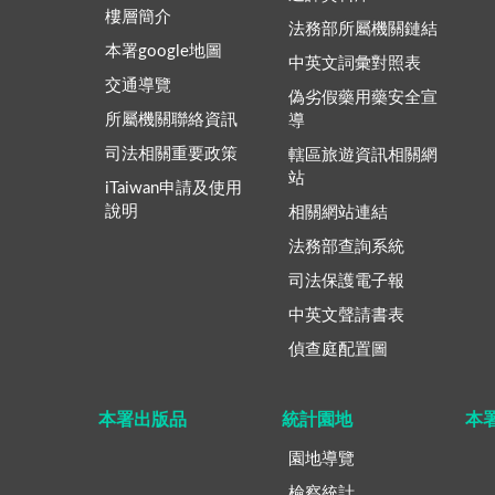
樓層簡介
法務部所屬機關鏈結
本署google地圖
中英文詞彙對照表
交通導覽
偽劣假藥用藥安全宣
所屬機關聯絡資訊
導
司法相關重要政策
轄區旅遊資訊相關網
站
iTaiwan申請及使用
說明
相關網站連結
法務部查詢系統
司法保護電子報
中英文聲請書表
偵查庭配置圖
本署出版品
統計園地
本
園地導覽
檢察統計