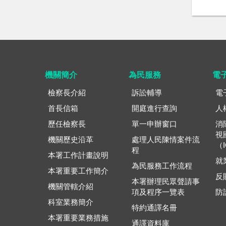
機關簡介
為民服務
電
檢察長介紹
訴訟輔導
電
首長信箱
開庭進行查詢
人
歷任檢察長
單一申辦窗口
消
視
機關歷史沿革
處理人民陳情案件流
（
程
本署工作計畫說明
就
為民服務工作流程
本署重要工作簡介
反
本署辦理民眾聲請事
機關管轄介紹
項及程序一覽表
防
科室業務簡介
特約通譯名冊
本署重要業務措施
通譯資料庫