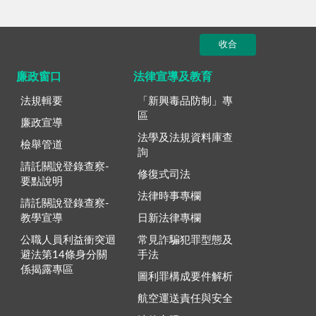
收合
廉政窗口
法律宣導及教育
法規輯要
「新興毒品防制」專
區
廉政宣導
法學及法規資料庫查
檢舉管道
詢
請託關說登錄查察-
修復式司法
要點說明
法律時事專欄
請託關說登錄查察-
教學宣導
日新法律專欄
公職人員利益衝突迴
常見詐騙犯罪型態及
避法第14條身分關
手法
係揭露專區
圖利罪構成要件解析
航空運送責任與安全