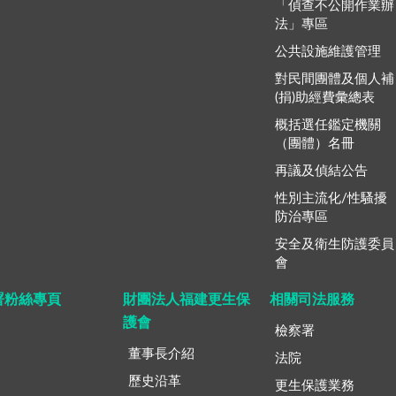
「偵查不公開作業辦
法」專區
公共設施維護管理
對民間團體及個人補
(捐)助經費彙總表
概括選任鑑定機關
（團體）名冊
再議及偵結公告
性別主流化/性騷擾
防治專區
安全及衛生防護委員
會
署粉絲專頁
財團法人福建更生保
相關司法服務
護會
檢察署
董事長介紹
法院
歷史沿革
更生保護業務