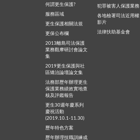
何謂更生保護?
犯罪被害人保護業務
服務區域
各地檢署司法近用權
影片
更生保護相關法規
法律扶助基金會
更保公布欄
2013離島司法保護
業務觀摩研討會論文
集
2019更生保護與社
區矯治論壇論文集
法務部歷年辦理更生
保護業務績效實地查
核及評鑑報告
更生30週年慶系列
慶祝活動
(2019.10.1-11.30)
歷年特色方案
歷年辦理技職訓練成