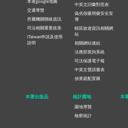
本署google地圖
中英文詞彙對照表
交通導覽
偽劣假藥用藥安全宣
所屬機關聯絡資訊
導
司法相關重要政策
轄區旅遊資訊相關網
站
iTaiwan申請及使用
說明
相關網站連結
法務部查詢系統
司法保護電子報
中英文聲請書表
偵查庭配置圖
本署出版品
統計園地
本
園地導覽
檢察統計