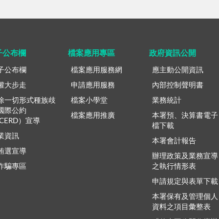
子公布欄
檔案應用專區
政府資訊公開
子公布欄
檔案應用服務網
應主動公開資訊
權大步走
申請應用服務
內部控制聲明書
除一切形式種族歧
檔案小學堂
業務統計
國際公約
檔案應用推廣
本署預、決算書電子
ICERD）宣導
檔下載
業資訊
本署會計報告
賄選宣導
辦理政策及業務宣導
詐騙專區
之執行情形表
申請規定與表單下載
本署保有及管理個人
資料之項目彙整表