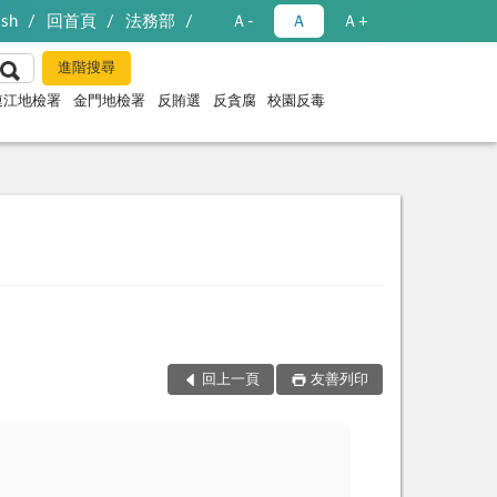
ish
回首頁
法務部
Ａ-
Ａ
Ａ+
連江地檢署
金門地檢署
反賄選
反貪腐
校園反毒
回上一頁
友善列印