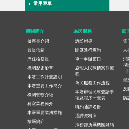
常用表單
機關簡介
為民服務
電
檢察長介紹
訴訟輔導
電
首長信箱
開庭進行查詢
人
歷任檢察長
單一申辦窗口
消
視
機關歷史沿革
處理人民陳情案件流
（
程
本署工作計畫說明
就
為民服務工作流程
本署重要工作簡介
反
本署辦理民眾聲請事
機關管轄介紹
項及程序一覽表
防
科室業務簡介
特約通譯名冊
本署重要業務措施
通譯資料庫
樓層簡介
法務部所屬機關鏈結