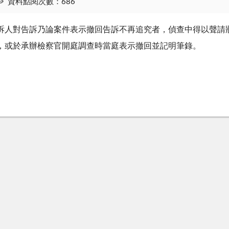
資料點閱次數：686
訴人對告訴乃論案件表示撤回告訴不再追究者，偵查中得以聲請
，或於承辦檢察官開庭調查時當庭表示撤回並記明筆錄。