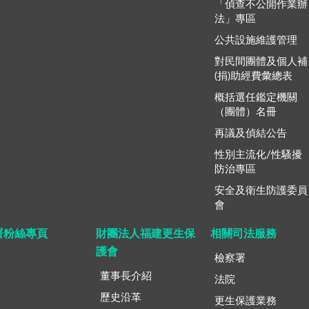
「偵查不公開作業辦
法」專區
公共設施維護管理
對民間團體及個人補
(捐)助經費彙總表
概括選任鑑定機關
（團體）名冊
再議及偵結公告
性別主流化/性騷擾
防治專區
安全及衛生防護委員
會
署粉絲專頁
財團法人福建更生保
相關司法服務
護會
檢察署
董事長介紹
法院
歷史沿革
更生保護業務