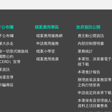
子公布欄
檔案應用專區
政府資訊公開
子公布欄
檔案應用服務網
應主動公開資訊
權大步走
申請應用服務
內部控制聲明書
除一切形式種族歧
檔案小學堂
業務統計
國際公約
檔案應用推廣
本署預、決算書電子
ICERD）宣導
檔下載
業資訊
本署會計報告
賄選宣導
辦理政策及業務宣導
詐騙專區
之執行情形表
申請規定與表單下載
本署保有及管理個人
資料之項目彙整表