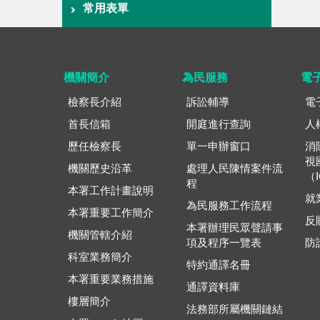
常用表單
機關簡介
為民服務
電
檢察長介紹
訴訟輔導
電
首長信箱
開庭進行查詢
人
歷任檢察長
單一申辦窗口
消
視
機關歷史沿革
處理人民陳情案件流
（
程
本署工作計畫說明
就
為民服務工作流程
本署重要工作簡介
反
本署辦理民眾聲請事
機關管轄介紹
項及程序一覽表
防
科室業務簡介
特約通譯名冊
本署重要業務措施
通譯資料庫
樓層簡介
法務部所屬機關鏈結