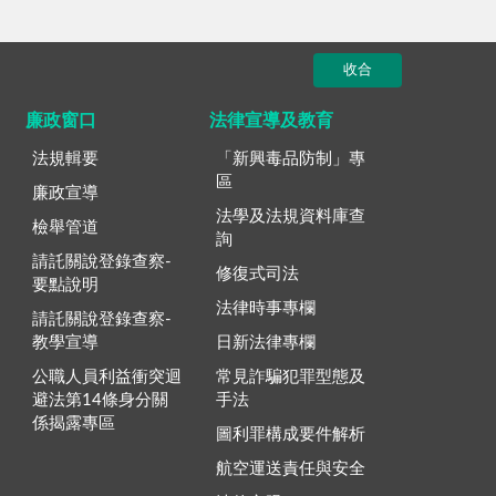
收合
廉政窗口
法律宣導及教育
法規輯要
「新興毒品防制」專
區
廉政宣導
法學及法規資料庫查
檢舉管道
詢
請託關說登錄查察-
修復式司法
要點說明
法律時事專欄
請託關說登錄查察-
教學宣導
日新法律專欄
公職人員利益衝突迴
常見詐騙犯罪型態及
避法第14條身分關
手法
係揭露專區
圖利罪構成要件解析
航空運送責任與安全