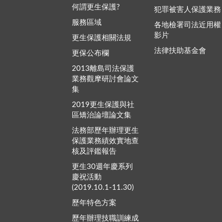
何謂更生保護?
犯罪被害人保護業務
服務區域
各地檢署司法近用權
影片
更生保護相關法規
法律扶助基金會
更保公布欄
2013離島司法保護
業務觀摩研討會論文
集
2019更生保護與社
區矯治論壇論文集
法務部歷年辦理更生
保護業務績效實地查
核及評鑑報告
更生30週年慶系列
慶祝活動
(2019.10.1-11.30)
歷年特色方案
歷年辦理技職訓練成