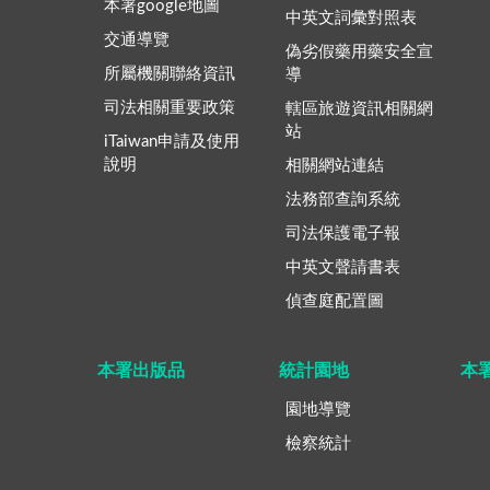
本署google地圖
中英文詞彙對照表
交通導覽
偽劣假藥用藥安全宣
所屬機關聯絡資訊
導
司法相關重要政策
轄區旅遊資訊相關網
站
iTaiwan申請及使用
說明
相關網站連結
法務部查詢系統
司法保護電子報
中英文聲請書表
偵查庭配置圖
本署出版品
統計園地
本
園地導覽
檢察統計