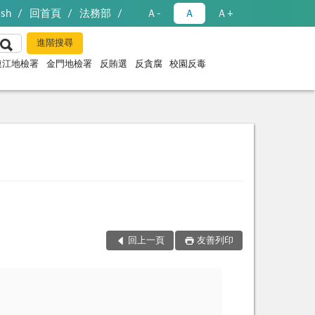
ish
回首頁
法務部
Ａ-
Ａ
Ａ+
連江地檢署
金門地檢署
反賄選
反貪腐
校園反毒
回上一頁
友善列印