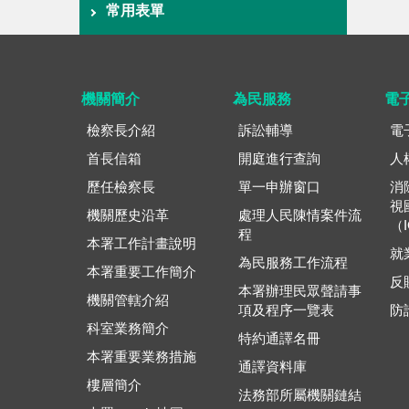
常用表單
機關簡介
為民服務
電
檢察長介紹
訴訟輔導
電
首長信箱
開庭進行查詢
人
歷任檢察長
單一申辦窗口
消
視
機關歷史沿革
處理人民陳情案件流
（
程
本署工作計畫說明
就
為民服務工作流程
本署重要工作簡介
反
本署辦理民眾聲請事
機關管轄介紹
項及程序一覽表
防
科室業務簡介
特約通譯名冊
本署重要業務措施
通譯資料庫
樓層簡介
法務部所屬機關鏈結