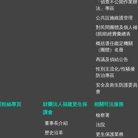
「偵查不公開作業辦
法」專區
公共設施維護管理
對民間團體及個人補
(捐)助經費彙總表
概括選任鑑定機關
（團體）名冊
再議及偵結公告
性別主流化/性騷擾
防治專區
安全及衛生防護委員
會
署粉絲專頁
財團法人福建更生保
相關司法服務
護會
檢察署
董事長介紹
法院
歷史沿革
更生保護業務