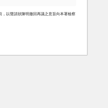
前，以聲請狀陳明撤回再議之意旨向本署檢察