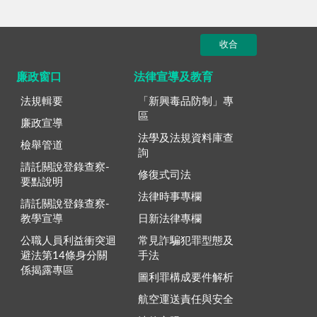
收合
廉政窗口
法律宣導及教育
法規輯要
「新興毒品防制」專
區
廉政宣導
法學及法規資料庫查
檢舉管道
詢
請託關說登錄查察-
修復式司法
要點說明
法律時事專欄
請託關說登錄查察-
教學宣導
日新法律專欄
公職人員利益衝突迴
常見詐騙犯罪型態及
避法第14條身分關
手法
係揭露專區
圖利罪構成要件解析
航空運送責任與安全