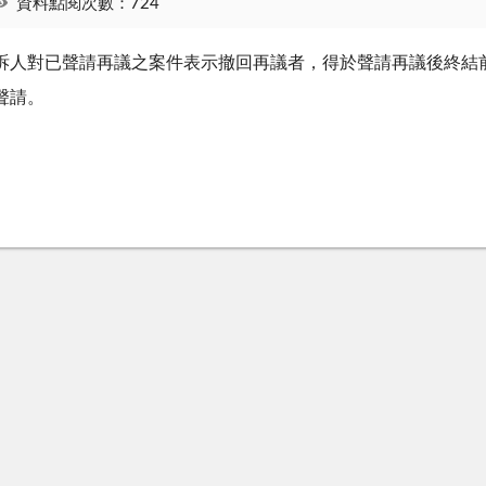
資料點閱次數：724
訴人對已聲請再議之案件表示撤回再議者，得於聲請再議後終結
聲請。