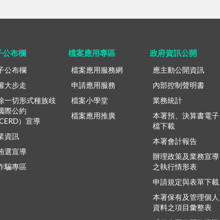
子公布欄
檔案應用專區
政府資訊公開
子公布欄
檔案應用服務網
應主動公開資訊
權大步走
申請應用服務
內部控制聲明書
除一切形式種族歧
檔案小學堂
業務統計
國際公約
檔案應用推廣
本署預、決算書電子
ICERD）宣導
檔下載
業資訊
本署會計報告
賄選宣導
辦理政策及業務宣導
詐騙專區
之執行情形表
申請規定與表單下載
本署保有及管理個人
資料之項目彙整表