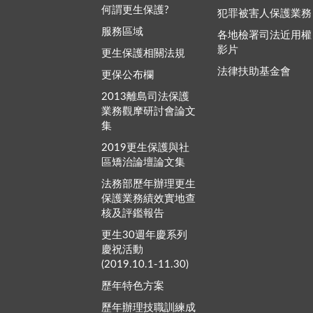
何謂更生保護?
犯罪被害人保護業務
服務區域
各地檢署司法近用權
影片
更生保護相關法規
法律扶助基金會
更保公布欄
2013離島司法保護
業務觀摩研討會論文
集
2019更生保護與社
區矯治論壇論文集
法務部歷年辦理更生
保護業務績效實地查
核及評鑑報告
更生30週年慶系列
慶祝活動
(2019.10.1-11.30)
歷年特色方案
歷年辦理技職訓練成