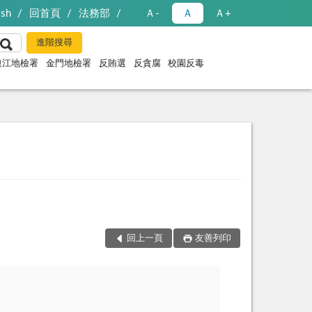
ish
回首頁
法務部
Ａ-
Ａ
Ａ+
連江地檢署
金門地檢署
反賄選
反貪腐
校園反毒
回上一頁
友善列印