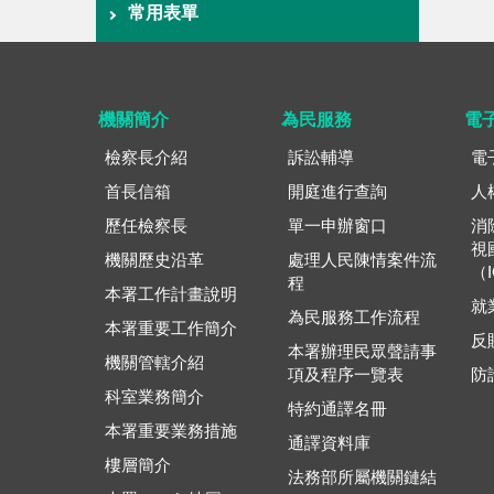
常用表單
機關簡介
為民服務
電
檢察長介紹
訴訟輔導
電
首長信箱
開庭進行查詢
人
歷任檢察長
單一申辦窗口
消
視
機關歷史沿革
處理人民陳情案件流
（
程
本署工作計畫說明
就
為民服務工作流程
本署重要工作簡介
反
本署辦理民眾聲請事
機關管轄介紹
項及程序一覽表
防
科室業務簡介
特約通譯名冊
本署重要業務措施
通譯資料庫
樓層簡介
法務部所屬機關鏈結