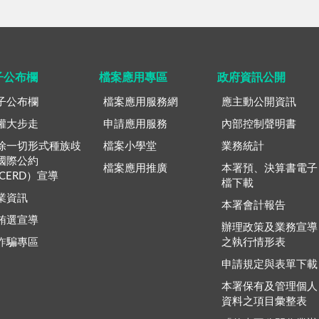
子公布欄
檔案應用專區
政府資訊公開
子公布欄
檔案應用服務網
應主動公開資訊
權大步走
申請應用服務
內部控制聲明書
除一切形式種族歧
檔案小學堂
業務統計
國際公約
檔案應用推廣
本署預、決算書電子
ICERD）宣導
檔下載
業資訊
本署會計報告
賄選宣導
辦理政策及業務宣導
詐騙專區
之執行情形表
申請規定與表單下載
本署保有及管理個人
資料之項目彙整表