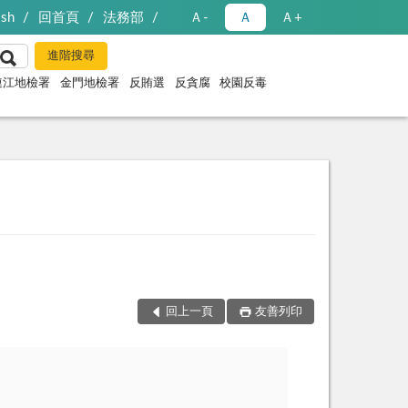
ish
回首頁
法務部
Ａ-
Ａ
Ａ+
連江地檢署
金門地檢署
反賄選
反貪腐
校園反毒
回上一頁
友善列印