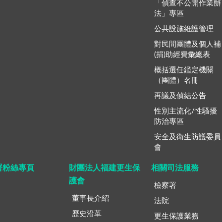
「偵查不公開作業辦
法」專區
公共設施維護管理
對民間團體及個人補
(捐)助經費彙總表
概括選任鑑定機關
（團體）名冊
再議及偵結公告
性別主流化/性騷擾
防治專區
安全及衛生防護委員
會
署粉絲專頁
財團法人福建更生保
相關司法服務
護會
檢察署
董事長介紹
法院
歷史沿革
更生保護業務