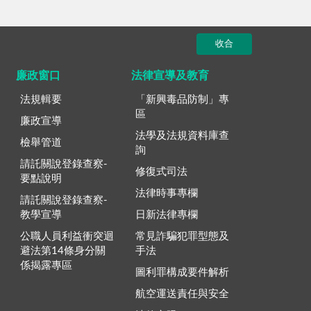
收合
廉政窗口
法律宣導及教育
法規輯要
「新興毒品防制」專
區
廉政宣導
法學及法規資料庫查
檢舉管道
詢
請託關說登錄查察-
修復式司法
要點說明
法律時事專欄
請託關說登錄查察-
教學宣導
日新法律專欄
公職人員利益衝突迴
常見詐騙犯罪型態及
避法第14條身分關
手法
係揭露專區
圖利罪構成要件解析
航空運送責任與安全