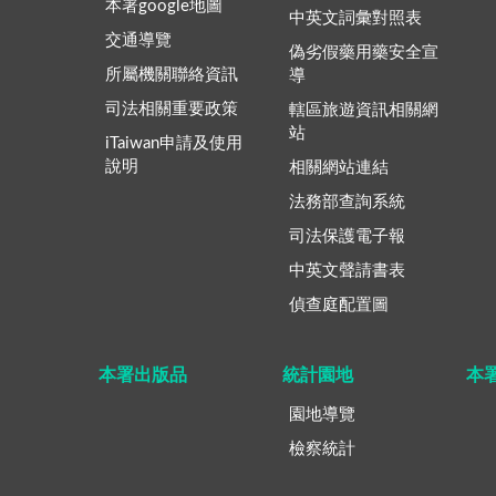
本署google地圖
中英文詞彙對照表
交通導覽
偽劣假藥用藥安全宣
所屬機關聯絡資訊
導
司法相關重要政策
轄區旅遊資訊相關網
站
iTaiwan申請及使用
說明
相關網站連結
法務部查詢系統
司法保護電子報
中英文聲請書表
偵查庭配置圖
本署出版品
統計園地
本
園地導覽
檢察統計