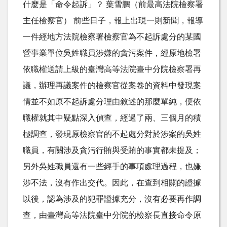
什麼是「命令起訴」？ 葉雪鵬（前最高法院檢察署
主任檢察官） 前些日子，報上出現一則新聞，報導
一件經地方法院檢察署檢察官為不起訴處分的某國
營事業單位吳姓職員涉嫌的貪污案件，經原地檢署
依職權送請上級的臺灣高等法院臺中分院檢察署再
議，辦理再議案件的檢察官從案卷的資料中發現案
情並不如原不起訴處分理由敘述的那麼單純，便依
職權就其中疑點深入偵查，經過了兩、三個月的積
極調查，發現原檢察官的不起處分對於涉案的吳姓
職員，有關涉及貪污行賄與受賄的事實都未提及；
另外吳姓職員還有一些經手的事項處理過程，也嫌
涉不法，沒有作出交代。因此，在查到相關的證據
以後，認為涉及的犯罪證據充分，沒有必要再作調
查，由臺灣高等法院臺中分院的檢察長直接命令原