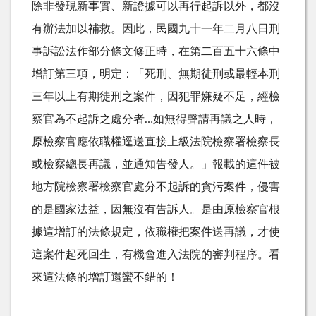
除非發現新事實、新證據可以再行起訴以外，都沒
有辦法加以補救。因此，民國九十一年二月八日刑
事訴訟法作部分條文修正時，在第二百五十六條中
增訂第三項，明定：「死刑、無期徒刑或最輕本刑
三年以上有期徒刑之案件，因犯罪嫌疑不足，經檢
察官為不起訴之處分者…如無得聲請再議之人時，
原檢察官應依職權逕送直接上級法院檢察署檢察長
或檢察總長再議，並通知告發人。」報載的這件被
地方院檢察署檢察官處分不起訴的貪污案件，侵害
的是國家法益，因無沒有告訴人。是由原檢察官根
據這增訂的法條規定，依職權把案件送再議，才使
這案件起死回生，有機會進入法院的審判程序。看
來這法條的增訂還蠻不錯的！