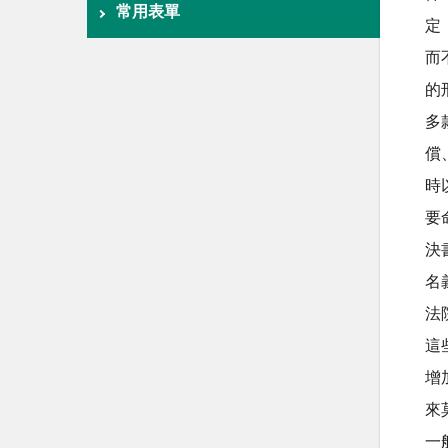
常用表單
定
而
的
多
償
時
要
決
名
法
這
增
來
一