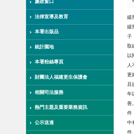
廉政窗口
法律宣導及教育
緩
緩
本署出版品
子
取
統計園地
以
本署粉絲專頁
人
更
財團法人福建更生保護會
且
相關司法服務
年
善
熱門主題及重要業務資訊
件
中
公示送達
件