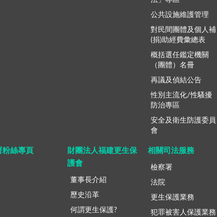
公共設施維護管理
對民間團體及個人補
(捐)助經費彙總表
概括選任鑑定機關
（團體）名冊
再議及偵結公告
性別主流化/性騷擾
防治專區
安全及衛生防護委員
會
署粉絲專頁
財團法人福建更生保
相關司法服務
護會
檢察署
董事長介紹
法院
歷史沿革
更生保護業務
何謂更生保護?
犯罪被害人保護業務