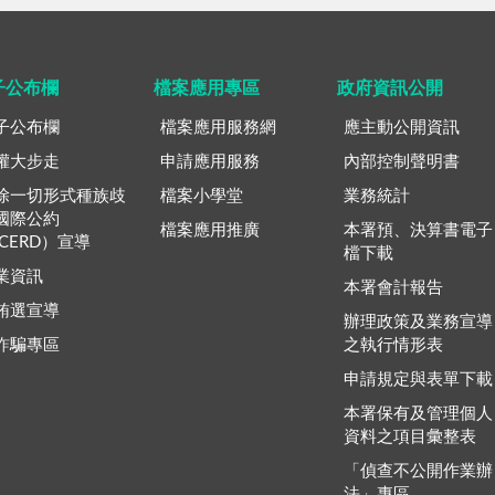
子公布欄
檔案應用專區
政府資訊公開
子公布欄
檔案應用服務網
應主動公開資訊
權大步走
申請應用服務
內部控制聲明書
除一切形式種族歧
檔案小學堂
業務統計
國際公約
檔案應用推廣
本署預、決算書電子
ICERD）宣導
檔下載
業資訊
本署會計報告
賄選宣導
辦理政策及業務宣導
詐騙專區
之執行情形表
申請規定與表單下載
本署保有及管理個人
資料之項目彙整表
「偵查不公開作業辦
法」專區