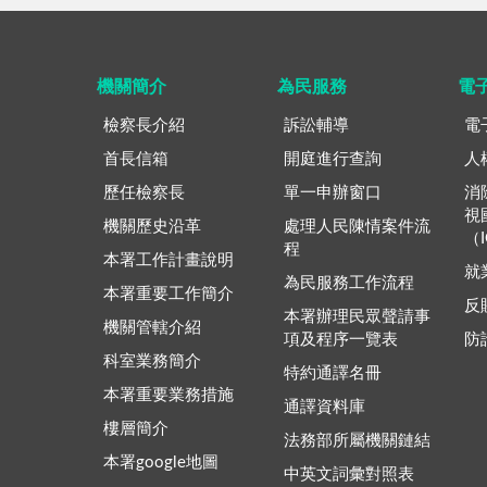
機關簡介
為民服務
電
檢察長介紹
訴訟輔導
電
首長信箱
開庭進行查詢
人
歷任檢察長
單一申辦窗口
消
視
機關歷史沿革
處理人民陳情案件流
（
程
本署工作計畫說明
就
為民服務工作流程
本署重要工作簡介
反
本署辦理民眾聲請事
機關管轄介紹
項及程序一覽表
防
科室業務簡介
特約通譯名冊
本署重要業務措施
通譯資料庫
樓層簡介
法務部所屬機關鏈結
本署google地圖
中英文詞彙對照表