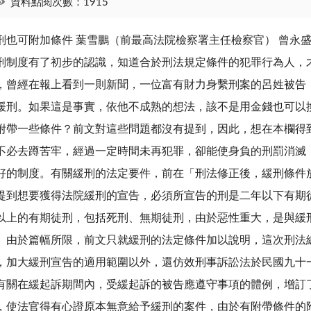
資料點閱次數：1915
刑也可附加條件 葉雪鵬（前最高法院檢察署主任檢察官） 曾永
刑制度有了初步的認識，知道合於刑法規定條件的犯罪行為人，
，曾經在報上看到一則新聞，一位富有財力身繫刑案的呂姓被告
緩刑。如果這是事實，依他不成熟的想法，該不是用金錢也可以
附帶一些條件？前文對這些問題都沒有提到，因此，想在本欄得到這方面的答案。
不必去蹲苦牢，經過一定時間未再犯罪，卻能使身負的刑罰消滅
好的制度。有關緩刑的法定要件，前在「刑法修正後，緩刑條件
提到想要獲得法院緩刑的宣告，必須所宣告的刑是二年以下有期
以上的有期徒刑，包括死刑、無期徒刑，由於惡性重大，是與緩
。由於篇幅所限，前文只就緩刑的法定條件加以說明，這次刑法
，加大緩刑宣告的適用範圍以外，還仿效刑事訴訟法於民國九十
有關在緩起訴期間內，受緩起訴的被告應遵守事項的體例，增訂
，使法官得有心證原本無意給予緩刑的案件，由於有附帶條件的