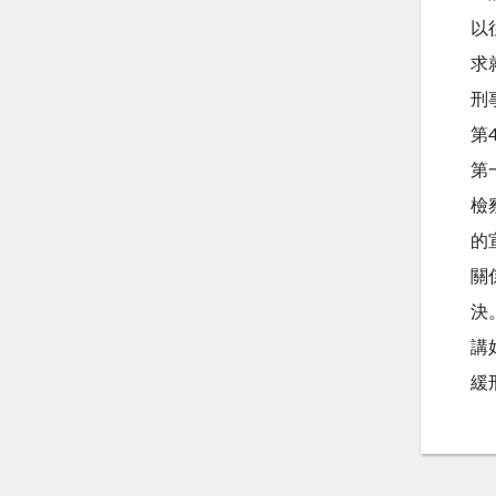
以
求
刑
第
第
檢
的
關
決
講
緩