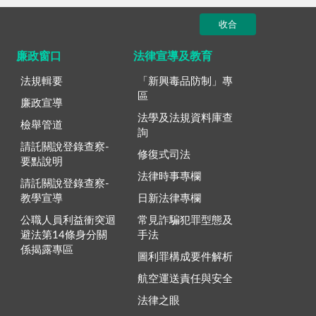
收合
廉政窗口
法律宣導及教育
法規輯要
「新興毒品防制」專
區
廉政宣導
法學及法規資料庫查
檢舉管道
詢
請託關說登錄查察-
修復式司法
要點說明
法律時事專欄
請託關說登錄查察-
教學宣導
日新法律專欄
公職人員利益衝突迴
常見詐騙犯罪型態及
避法第14條身分關
手法
係揭露專區
圖利罪構成要件解析
航空運送責任與安全
法律之眼