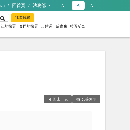
ish
回首頁
法務部
Ａ-
Ａ
Ａ+
連江地檢署
金門地檢署
反賄選
反貪腐
校園反毒
回上一頁
友善列印