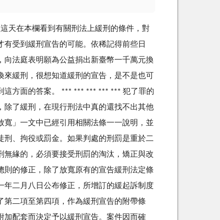
盛這天在本欄看到有關刑法上緩刑的條件，對
才有受到緩刑宣告的可能。依稀記得前些日
，向法庭表明願為公益捐出新臺幣一千萬元換
換來緩刑，很想知道緩刑的宣告，是不是也可
 *** *** *** *** *** 犯了罪的
，除了緩刑，在現行刑法中真的還找不出其他
放寬」一文中已經引用相關法條一一說明，並
徒刑、拘役或罰金。如果判處的刑罰是重於二
刑無緣的，必須要接受刑罰的淘汰，矯正與改
總則的修正，除了放寬原有的宣告緩刑法定條
一年二月八日公布修正，所增訂的緩起訴制度
了第二項至第四項，作為緩刑宣告的附帶條
附加配套而決定予以緩刑宣告。案件因而確