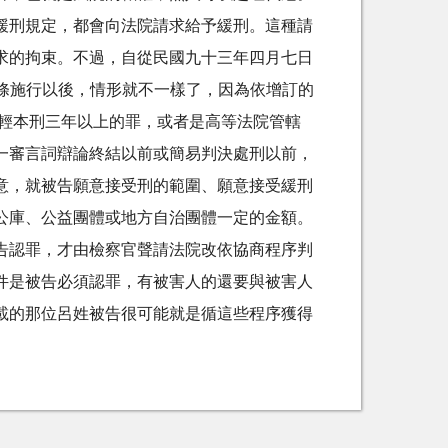
緩刑規定，都會向法院請求給予緩刑。這種請
求的拘束。不過，自從民國九十三年四月七日
的法條施行以後，情形就不一樣了，因為依增訂的
最輕本刑三年以上的罪，或者是高等法院管轄
一審言詞辯論終結以前或簡易判決處刑以前，
意，就被告願意接受刑的範圍、願意接受緩刑
公庫、公益團體或地方自治團體一定的金額。
告認罪，才由檢察官聲請法院改依協商程序判
件是被告必須認罪，有被害人的還要與被害人
載的那位呂姓被告很可能就是循這些程序獲得