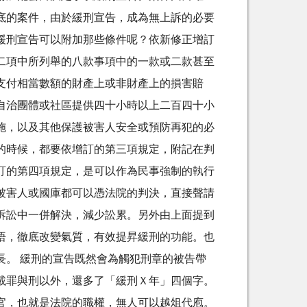
底的案件，由於緩刑宣告，成為無上訴的必要
緩刑宣告可以附加那些條件呢？依新修正增訂
二項中所列舉的八款事項中的一款或二款甚至
支付相當數額的財產上或非財產上的損害賠
自治團體或社區提供四十小時以上二百四十小
施，以及其他保護被害人安全或預防再犯的必
的時候，都要依增訂的第三項規定，附記在判
訂的第四項規定，是可以作為民事強制的執行
被害人或國庫都可以憑法院的判決，直接聲請
訴訟中一併解決，減少訟累。另外由上面提到
悟，徹底改變氣質，有效提昇緩刑的功能。也
長。 緩刑的宣告既然會為觸犯刑章的被告帶
載罪與刑以外，還多了「緩刑Ｘ年」四個字。
官，也就是法院的職權，無人可以越俎代庖。