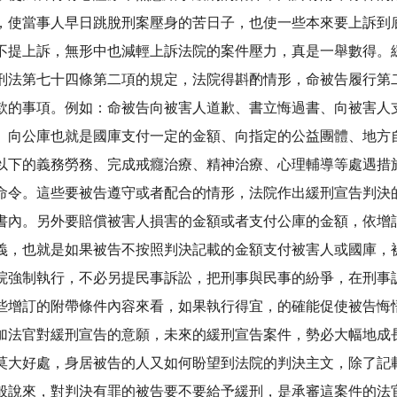
，使當事人早日跳脫刑案壓身的苦日子，也使一些本來要上訴到
不提上訴，無形中也減輕上訴法院的案件壓力，真是一舉數得。
刑法第七十四條第二項的規定，法院得斟酌情形，命被告履行第
款的事項。例如：命被告向被害人道歉、書立悔過書、向被害人
、向公庫也就是國庫支付一定的金額、向指定的公益團體、地方
以下的義務勞務、完成戒癮治療、精神治療、心理輔導等處遇措
命令。這些要被告遵守或者配合的情形，法院作出緩刑宣告判決
書內。另外要賠償被害人損害的金額或者支付公庫的金額，依增
義，也就是如果被告不按照判決記載的金額支付被害人或國庫，
院強制執行，不必另提民事訴訟，把刑事與民事的紛爭，在刑事
些增訂的附帶條件內容來看，如果執行得宜，的確能促使被告悔
加法官對緩刑宣告的意願，未來的緩刑宣告案件，勢必大幅地成
莫大好處，身居被告的人又如何盼望到法院的判決主文，除了記
般說來，對判決有罪的被告要不要給予緩刑，是承審這案件的法