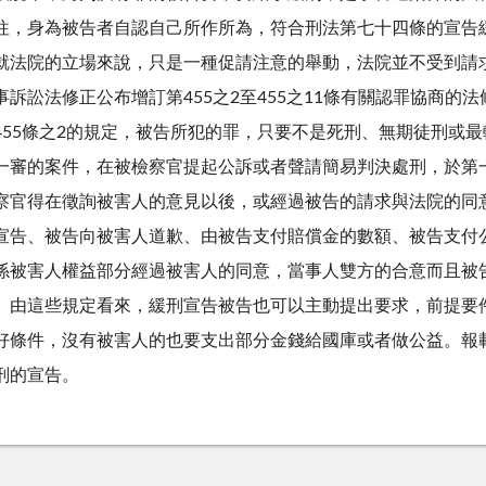
往，身為被告者自認自己所作所為，符合刑法第七十四條的宣告
就法院的立場來說，只是一種促請注意的舉動，法院並不受到請
事訴訟法修正公布增訂第455之2至455之11條有關認罪協商
455條之2的規定，被告所犯的罪，只要不是死刑、無期徒刑或
一審的案件，在被檢察官提起公訴或者聲請簡易判決處刑，於第
察官得在徵詢被害人的意見以後，或經過被告的請求與法院的同
宣告、被告向被害人道歉、由被告支付賠償金的數額、被告支付
係被害人權益部分經過被害人的同意，當事人雙方的合意而且被
。由這些規定看來，緩刑宣告被告也可以主動提出要求，前提要
好條件，沒有被害人的也要支出部分金錢給國庫或者做公益。報
刑的宣告。