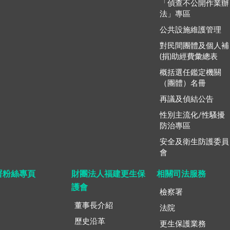
「偵查不公開作業辦
法」專區
公共設施維護管理
對民間團體及個人補
(捐)助經費彙總表
概括選任鑑定機關
（團體）名冊
再議及偵結公告
性別主流化/性騷擾
防治專區
安全及衛生防護委員
會
署粉絲專頁
財團法人福建更生保
相關司法服務
護會
檢察署
董事長介紹
法院
歷史沿革
更生保護業務