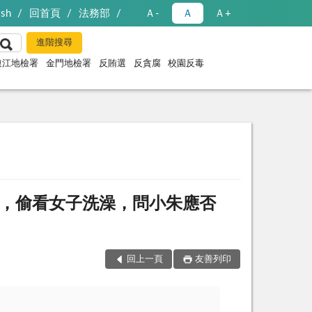
ish
回首頁
法務部
Ａ-
Ａ
Ａ+
連江地檢署
金門地檢署
反賄選
反貪腐
校園反毒
，偷看女子洗澡，問小朱應否
回上一頁
友善列印