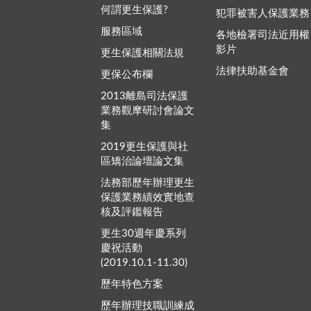
何謂更生保護?
犯罪被害人保護業務
服務區域
各地檢署司法近用權
影片
更生保護相關法規
法律扶助基金會
更保公布欄
2013離島司法保護
業務觀摩研討會論文
集
2019更生保護與社
區矯治論壇論文集
法務部歷年辦理更生
保護業務績效實地查
核及評鑑報告
更生30週年慶系列
慶祝活動
(2019.10.1-11.30)
歷年特色方案
歷年辦理技職訓練成