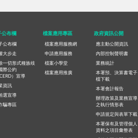
子公布欄
檔案應用專區
政府資訊公開
子公布欄
檔案應用服務網
應主動公開資訊
權大步走
申請應用服務
內部控制聲明書
除一切形式種族歧
檔案小學堂
業務統計
國際公約
檔案應用推廣
本署預、決算書電子
ICERD）宣導
檔下載
業資訊
本署會計報告
賄選宣導
辦理政策及業務宣導
詐騙專區
之執行情形表
申請規定與表單下載
本署保有及管理個人
資料之項目彙整表