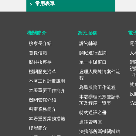
常用表單
機關簡介
為民服務
電
檢察長介紹
訴訟輔導
電
首長信箱
開庭進行查詢
人
歷任檢察長
單一申辦窗口
消
視
機關歷史沿革
處理人民陳情案件流
（
程
本署工作計畫說明
就
為民服務工作流程
本署重要工作簡介
反
本署辦理民眾聲請事
機關管轄介紹
項及程序一覽表
防
科室業務簡介
特約通譯名冊
本署重要業務措施
通譯資料庫
樓層簡介
法務部所屬機關鏈結