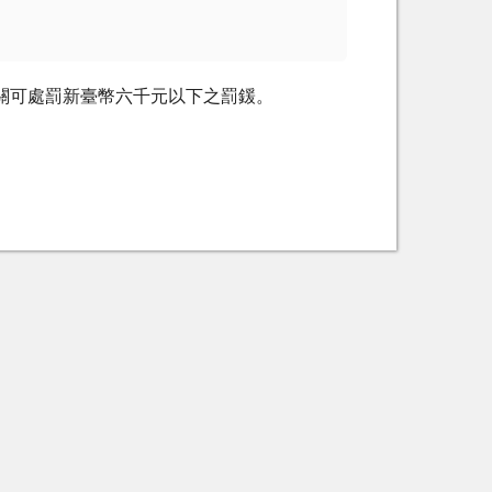
關可處罰新臺幣六千元以下之罰鍰。