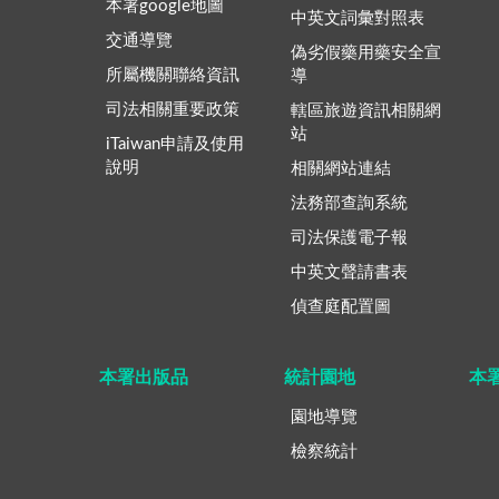
本署google地圖
中英文詞彙對照表
交通導覽
偽劣假藥用藥安全宣
所屬機關聯絡資訊
導
司法相關重要政策
轄區旅遊資訊相關網
站
iTaiwan申請及使用
說明
相關網站連結
法務部查詢系統
司法保護電子報
中英文聲請書表
偵查庭配置圖
本署出版品
統計園地
本
園地導覽
檢察統計