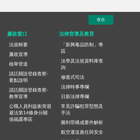
收合
廉政窗口
法律宣導及教育
法規輯要
「新興毒品防制」專
區
廉政宣導
法學及法規資料庫查
檢舉管道
詢
請託關說登錄查察-
修復式司法
要點說明
法律時事專欄
請託關說登錄查察-
教學宣導
日新法律專欄
公職人員利益衝突迴
常見詐騙犯罪型態及
避法第14條身分關
手法
係揭露專區
圖利罪構成要件解析
航空運送責任與安全