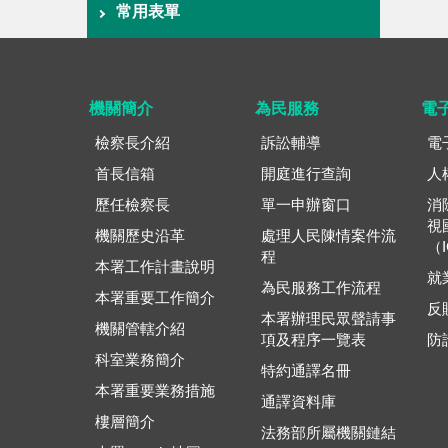
常用表單
機關簡介
為民服務
電
檢察長介紹
訴訟輔導
電
首長信箱
開庭進行查詢
人
歷任檢察長
單一申辦窗口
消
視
機關歷史沿革
處理人民陳情案件流
（
程
本署工作計畫說明
就
為民服務工作流程
本署重要工作簡介
反
本署辦理民眾聲請事
機關管轄介紹
項及程序一覽表
防
科室業務簡介
特約通譯名冊
本署重要業務措施
通譯資料庫
樓層簡介
法務部所屬機關鏈結