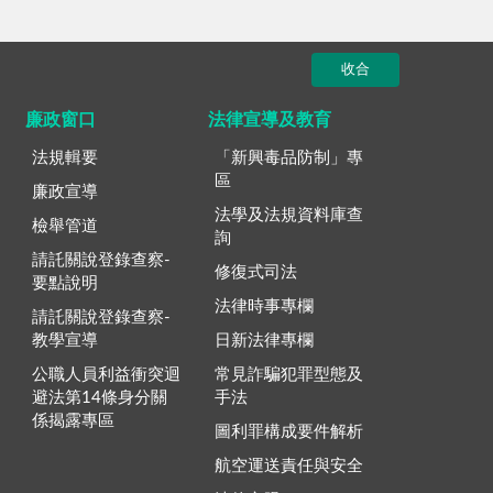
收合
廉政窗口
法律宣導及教育
法規輯要
「新興毒品防制」專
區
廉政宣導
法學及法規資料庫查
檢舉管道
詢
請託關說登錄查察-
修復式司法
要點說明
法律時事專欄
請託關說登錄查察-
教學宣導
日新法律專欄
公職人員利益衝突迴
常見詐騙犯罪型態及
避法第14條身分關
手法
係揭露專區
圖利罪構成要件解析
航空運送責任與安全