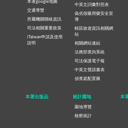
本署google地圖
中英文詞彙對照表
交通導覽
偽劣假藥用藥安全宣
所屬機關聯絡資訊
導
司法相關重要政策
轄區旅遊資訊相關網
站
iTaiwan申請及使用
說明
相關網站連結
法務部查詢系統
司法保護電子報
中英文聲請書表
偵查庭配置圖
本署出版品
統計園地
本
園地導覽
檢察統計