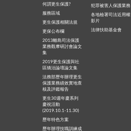
何謂更生保護?
犯罪被害人保護業務
服務區域
各地檢署司法近用權
影片
更生保護相關法規
法律扶助基金會
更保公布欄
2013離島司法保護
業務觀摩研討會論文
集
2019更生保護與社
區矯治論壇論文集
法務部歷年辦理更生
保護業務績效實地查
核及評鑑報告
更生30週年慶系列
慶祝活動
(2019.10.1-11.30)
歷年特色方案
歷年辦理技職訓練成