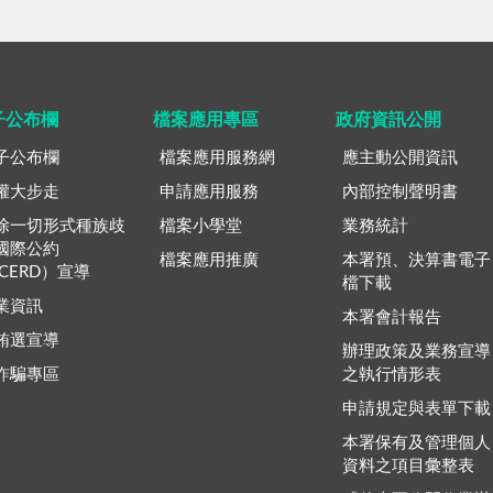
子公布欄
檔案應用專區
政府資訊公開
子公布欄
檔案應用服務網
應主動公開資訊
權大步走
申請應用服務
內部控制聲明書
除一切形式種族歧
檔案小學堂
業務統計
國際公約
檔案應用推廣
本署預、決算書電子
ICERD）宣導
檔下載
業資訊
本署會計報告
賄選宣導
辦理政策及業務宣導
詐騙專區
之執行情形表
申請規定與表單下載
本署保有及管理個人
資料之項目彙整表