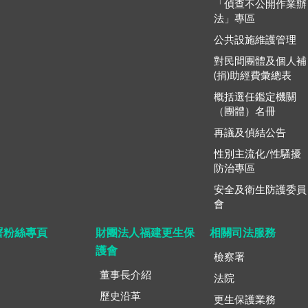
「偵查不公開作業辦
法」專區
公共設施維護管理
對民間團體及個人補
(捐)助經費彙總表
概括選任鑑定機關
（團體）名冊
再議及偵結公告
性別主流化/性騷擾
防治專區
安全及衛生防護委員
會
署粉絲專頁
財團法人福建更生保
相關司法服務
護會
檢察署
董事長介紹
法院
歷史沿革
更生保護業務