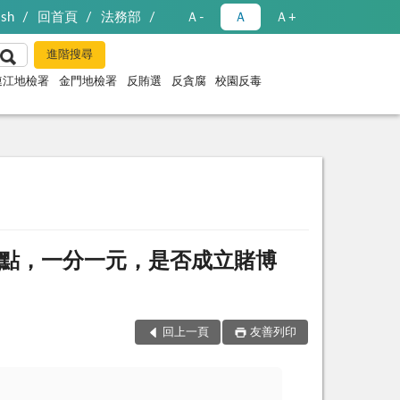
ish
回首頁
法務部
Ａ-
Ａ
Ａ+
連江地檢署
金門地檢署
反賄選
反貪腐
校園反毒
點，一分一元，是否成立賭博
回上一頁
友善列印