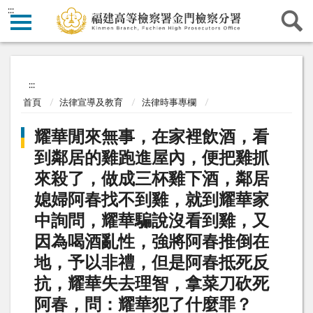
:::
:::
首頁
法律宣導及教育
法律時事專欄
耀華閒來無事，在家裡飲酒，看
到鄰居的雞跑進屋內，便把雞抓
來殺了，做成三杯雞下酒，鄰居
媳婦阿春找不到雞，就到耀華家
中詢問，耀華騙說沒看到雞，又
因為喝酒亂性，強將阿春推倒在
地，予以非禮，但是阿春抵死反
抗，耀華失去理智，拿菜刀砍死
阿春，問：耀華犯了什麼罪？