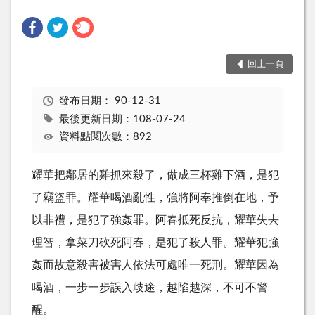
回上一頁
發布日期：
90-12-31
最後更新日期：108-07-24
資料點閱次數：892
耀華把鄰居的雞抓來殺了，做成三杯雞下酒，是犯
了竊盜罪。耀華喝酒亂性，強將阿奉推倒在地，予
以非禮，是犯了強姦罪。阿春抵死反抗，耀華失去
理智，拿菜刀砍死阿春，是犯了殺人罪。耀華犯強
姦而故意殺害被害人依法可處唯一死刑。耀華因為
喝酒，一步一步誤入歧途，越陷越深，不可不警
醒。