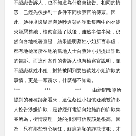
不認識告訴人，也不知道為什麼會被告。相同的情
形，已經先後接到十多件不同檢察官的傳票。因
此，她極度懷疑是與她吵過架的詐欺集團中的歹徒
夾嫌惡整她，檢察官聽了以後，雖然半信半疑，仍
然向各地檢署查證，結果證明蔡姓小姐所言非虛，
都有地檢署所在地的當地人士向蔡姓小姐提出詐欺
的告訴。而這件案件的告訴人也向檢察官說明，並
不認識蔡姓小姐，對於被問到要告蔡姓小姐詐欺的
事情，更是一頭霧水，什麼都不知道。
*** *** *** 由新聞報導所
提到的種種跡象看來，這位蔡姓小姐懷疑她被許多
人控告涉嫌詐欺，是曾經打電話向她施詐的詐欺集
團所為，衡情度理，她的推測可信度該是很高。因
為，只有那些喪心病狂，鮮廉寡恥的詐欺慣犯，才