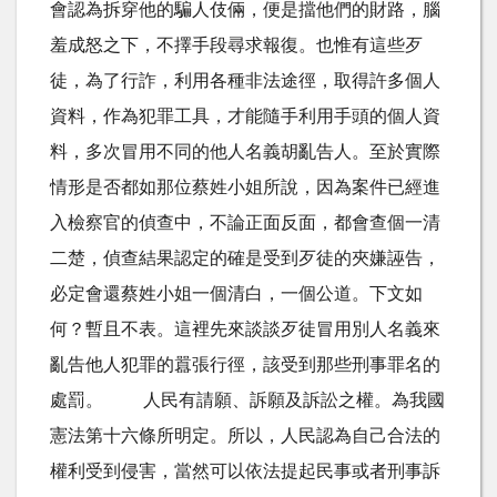
會認為拆穿他的騙人伎倆，便是擋他們的財路，腦
羞成怒之下，不擇手段尋求報復。也惟有這些歹
徒，為了行詐，利用各種非法途徑，取得許多個人
資料，作為犯罪工具，才能隨手利用手頭的個人資
料，多次冒用不同的他人名義胡亂告人。至於實際
情形是否都如那位蔡姓小姐所說，因為案件已經進
入檢察官的偵查中，不論正面反面，都會查個一清
二楚，偵查結果認定的確是受到歹徒的夾嫌誣告，
必定會還蔡姓小姐一個清白，一個公道。下文如
何？暫且不表。這裡先來談談歹徒冒用別人名義來
亂告他人犯罪的囂張行徑，該受到那些刑事罪名的
處罰。 人民有請願、訴願及訴訟之權。為我國
憲法第十六條所明定。所以，人民認為自己合法的
權利受到侵害，當然可以依法提起民事或者刑事訴