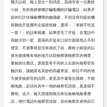
幾天以前，報上登出一則消息，高雄市有一位蔡姓
小姐，先前曾經接獲詐騙集團的詐騙電話，結果歹
徒的行詐伎倆被機警的她識破，不但沒有到提款機
前聽由歹徒擺布去猛按按鍵，還用：「老娘不吃這
一套！」的話來相譏，結果惹毛了歹徒，在電話中
與她大吵一架，囂張的歹徒在口頭方面當然占不到
便宜。不過事情並沒有就此了結，蔡姓小姐從此以
後先後接獲各地的地方法院檢察署檢察官的傳票，
要她前往應訊，原因是有不同的人出面向檢察官告
她詐欺。讓她莫名其妙的四處奔波，前往不同的地
方接受檢察官的訊問，甚至其中還發生撞期，不能
兩地跑，必須向其中一地的檢察官請假，真是煩不
勝煩。這天，她又因撞期無法前往板橋地檢署應
訊，便打電話向檢察官請假，並向檢察官表明自己