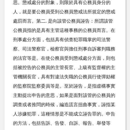
思。懲戒處分的對象，則限於具有公務員身分的
人，就是要公務員受到公務員懲戒法所規定的懲戒
處罰而言。第二. 是向該管公務員誣告：所謂該管
公務員指的是具有主管這種事務的公務員而言。在
刑事處分方面，包括具有偵查犯罪職掌的司法警
察、司法警察官，檢察官與擔任刑事自訴審判職務
的法官等是。在使公務員受到懲戒處分方面，則包
括被控告的公務員的主管長官、上級有監督權的主
管機關長官，具有對違法失職的公務員行使彈劾權
的監察院監察委員等是。至於誣告，是指虛構事實
主動提出申告的意思，如果是面對該管的公務員的
調查或者推問的時候，編造謊言扭曲事實，誣指某
人涉嫌犯罪，這種情形是不能成立誣告罪的。申告
的方法，包括告訴、告發、自訴、報告、舉發等